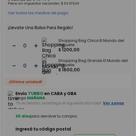
Precio sin impuestos nacionales:
$
62
.
479
,
34
Ver todos los medios de pago
¡Llevate Una Bolsa Para Regalo!
Shopping Bag Chica El Mundo del
－
＋
Juguete
$
1200
,
00
Shopping Bag Grande El Mundo del
－
＋
Juguete
$
1800
,
00
¡Última unidad!
Envío
TURBO
en CABA y GBA
Llega
MAÑANA
*Si es feriado, se entrega el siguiente día hábil.
Ver zonas
30 días
para devolver tu compra
Ingresá tu código postal