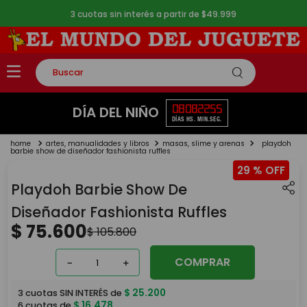
3 cuotas sin interés a partir de $49.999
Buscar
TÉRMINOS MÁS BUSCADOS
08
08
22
54
DÍA DEL NIÑO
DÍAS
HS.
MIN.
SEG.
1
.
rompecabezas
artes, manualidades y libros
masas, slime y arenas
playdoh
2
.
lego
barbie show de diseñador fashionista ruffles
29 %
3
.
peluche
Playdoh Barbie Show De
4
.
monopatin
Diseñador Fashionista Ruffles
5
.
toy story
$
75
.
600
$
105
.
800
COMPRAR
－
＋
$
25
.
200
3
cuotas SIN INTERÉS de
$
16
.
478
6
cuotas de