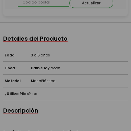
Actualizar
Detalles del Producto
Edad
:
3 a 6 años
Línea
:
Barbie
Play dooh
Material
:
Masa
Plástico
¿Utiliza Pilas?
:
no
Descripción