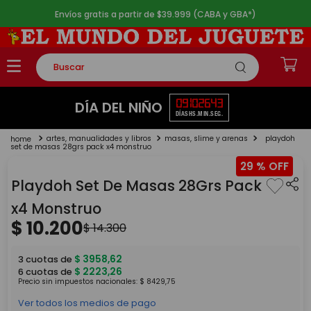
Envíos gratis a partir de $39.999 (CABA y GBA*)
Buscar
TÉRMINOS MÁS BUSCADOS
09
10
26
43
DÍA DEL NIÑO
DÍAS
HS.
MIN.
SEG.
1
.
rompecabezas
artes, manualidades y libros
masas, slime y arenas
playdoh
2
.
lego
set de masas 28grs pack x4 monstruo
29 %
3
.
peluche
Playdoh Set De Masas 28Grs Pack
4
.
monopatin
x4 Monstruo
5
.
toy story
$
10
.
200
$
14
.
300
$
3958
,
62
3
cuotas de
$
2223
,
26
6
cuotas de
Precio sin impuestos nacionales:
$
8429
,
75
Ver todos los medios de pago