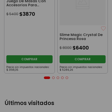
Juego De Masas Con
Accesorios Para
Moldear Triceratops
$
3870
$
5400
Slime Magic Crystal De
Princesa Rosa
$
6400
$
8000
COMPRAR
COMPRAR
Precio sin impuestos nacionales:
Precio sin impuestos nacionales:
$
3198
,
35
$
5289
,
26
Últimos visitados