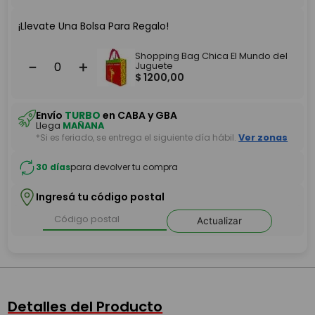
¡Llevate Una Bolsa Para Regalo!
Shopping Bag Chica El Mundo del
－
＋
Juguete
$
1200
,
00
Envío
TURBO
en CABA y GBA
Llega
MAÑANA
*Si es feriado, se entrega el siguiente día hábil.
Ver zonas
30 días
para devolver tu compra
Ingresá tu código postal
Actualizar
Detalles del Producto