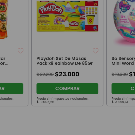
lar
Playdoh Set De Masas
So Sensor
or
Pack x8 Rainbow De 85Gr
Mini Word
$
23
.
000
$
$
32
.
200
$
19
.
300
AR
COMPRAR
C
cionales:
Precio sin impuestos nacionales:
Precio sin imp
$
19
.
008
,
26
$
13
.
388
,
43