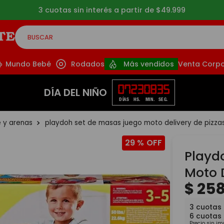
3 cuotas sin interés a partir de $49.999
BUSCAR
CADOS
Mundo Bebé
Rodados
Más vendidos
Venta Corpo
07
23
08
34
DÍA DEL NIÑO
DÍAS
HS.
MIN.
SEG.
e y arenas
playdoh set de masas juego moto delivery de pizza
29 %
Playd
Moto D
$
25
3
cuotas 
6
cuotas
Precio sin i