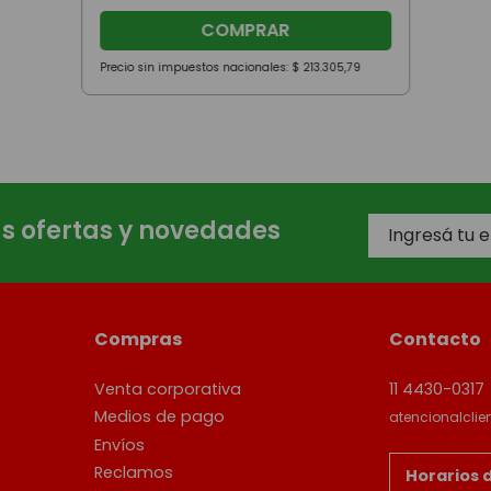
COMPRAR
Precio sin impuestos nacionales:
$
213
.
305
,
79
as ofertas y novedades
Compras
Contacto
Venta corporativa
11 4430-0317
Medios de pago
atencionalcli
Envíos
Reclamos
Horarios 