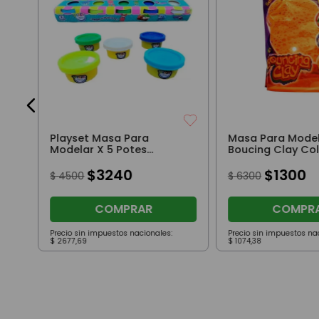
s
Playset Masa Para
Masa Para Mode
Modelar X 5 Potes
Boucing Clay Col
Original
Naranja
$
3240
$
1300
$
4500
$
6300
COMPRAR
COMPR
Precio sin impuestos nacionales:
Precio sin impuestos na
$
2677
,
69
$
1074
,
38