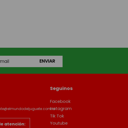
ENVIAR
Seguinos
Facebook
Instagram
ente@elmundodeljuguete.com.ar
Tik Tok
Youtube
de atención: