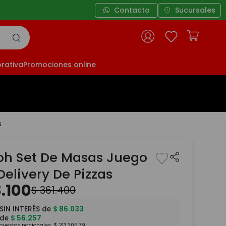
Contacto
Sucursales
rativa
Promociones online
s
oh Set De Masas Juego
elivery De Pizzas
8
.
100
$
361
.
400
SIN INTERÉS de
$
86
.
033
 de
$
56
.
257
mpuestos nacionales:
$
213
.
305
,
79