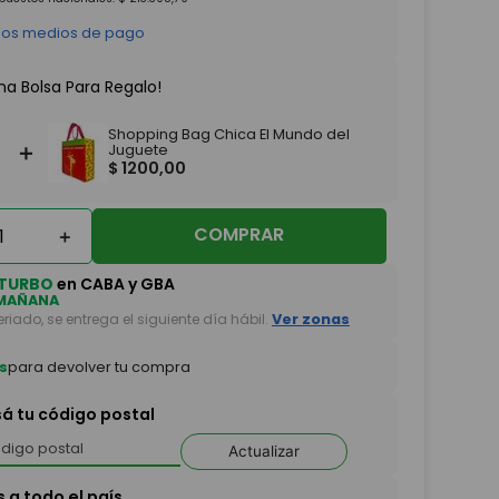
 los medios de pago
na Bolsa Para Regalo!
Shopping Bag Chica El Mundo del
＋
Juguete
$
1200
,
00
COMPRAR
＋
TURBO
en CABA y GBA
MAÑANA
feriado, se entrega el siguiente día hábil.
Ver zonas
s
para devolver tu compra
sá tu código postal
Actualizar