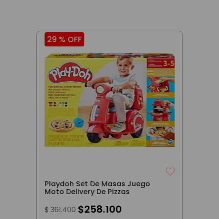
29 %
OFF
Playdoh Set De Masas Juego
Moto Delivery De Pizzas
$
258
.
100
$
361
.
400