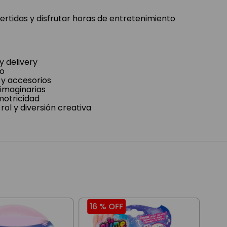
vertidas y disfrutar horas de entretenimiento
y delivery
to
 y accesorios
 imaginarias
motricidad
rol y diversión creativa
16 %
OFF
28