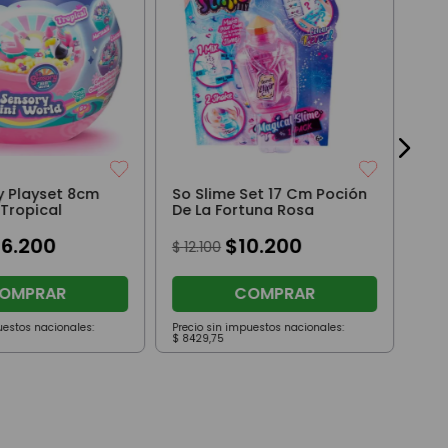
Sli
Pri
$
8
y Playset 8cm
So Slime Set 17 Cm Poción
 Tropical
De La Fortuna Rosa
16
.
200
$
10
.
200
$
12
.
100
OMPRAR
COMPRAR
uestos nacionales:
Precio sin impuestos nacionales:
Prec
$
8429
,
75
$
47