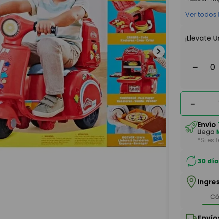
Ver todos
¡Llevate U
－
－
Envío
Llega
*Si es 
30 día
Ingre