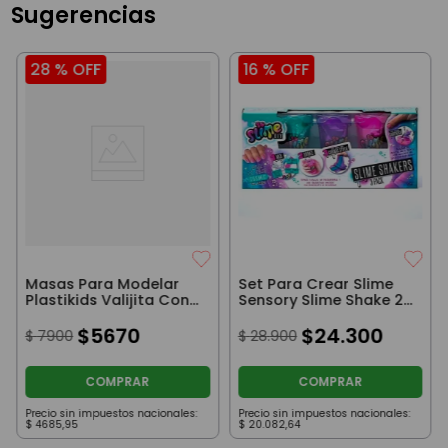
Sugerencias
28 %
OFF
16 %
OFF
Masas Para Modelar
Set Para Crear Slime
Plastikids Valijita Con
Sensory Slime Shake 28
Accesorios Amarilla
Cm Pack X3 Rosa
$
5670
Violeta Turquesa
$
24
.
300
$
7900
$
28
.
900
COMPRAR
COMPRAR
Precio sin impuestos nacionales:
Precio sin impuestos nacionales:
$
4685
,
95
$
20
.
082
,
64