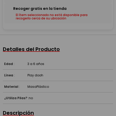
El ítem seleccionado no está disponible para
recogerlo cerca de su ubicación
Detalles del Producto
Edad
:
3 a 6 años
Línea
:
Play dooh
Material
:
Masa
Plástico
¿Utiliza Pilas?
:
no
Descripción