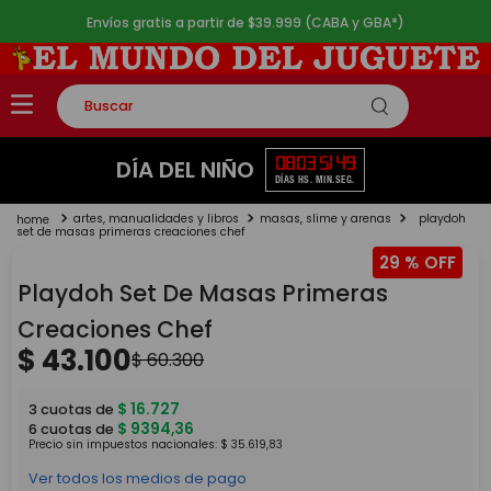
Envíos gratis a partir de $39.999 (CABA y GBA*)
Buscar
TÉRMINOS MÁS BUSCADOS
08
03
51
49
DÍA DEL NIÑO
DÍAS
HS.
MIN.
SEG.
1
.
rompecabezas
artes, manualidades y libros
masas, slime y arenas
playdoh
2
.
lego
set de masas primeras creaciones chef
29 %
3
.
peluche
Playdoh Set De Masas Primeras
4
.
monopatin
Creaciones Chef
5
.
toy story
$
43
.
100
$
60
.
300
$
16
.
727
3
cuotas de
$
9394
,
36
6
cuotas de
Precio sin impuestos nacionales:
$
35
.
619
,
83
Ver todos los medios de pago