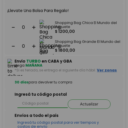
¡Llevate Una Bolsa Para Regalo!
Shopping Bag Chica El Mundo del
－
＋
Juguete
$
1200
,
00
Shopping Bag Grande El Mundo del
－
＋
Juguete
$
1800
,
00
Envío
TURBO
en CABA y GBA
Llega
MAÑANA
*Si es feriado, se entrega el siguiente día hábil.
Ver zonas
30 días
para devolver tu compra
Ingresá tu código postal
Actualizar