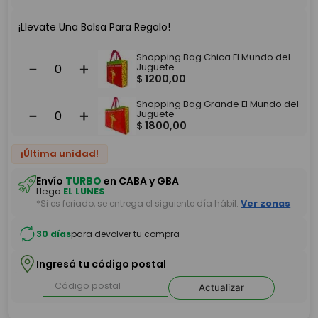
¡Llevate Una Bolsa Para Regalo!
Shopping Bag Chica El Mundo del
－
＋
Juguete
$
1200
,
00
Shopping Bag Grande El Mundo del
－
＋
Juguete
$
1800
,
00
¡Última unidad!
Envío
TURBO
en CABA y GBA
Llega
EL LUNES
*Si es feriado, se entrega el siguiente día hábil.
Ver zonas
30 días
para devolver tu compra
Ingresá tu código postal
Actualizar