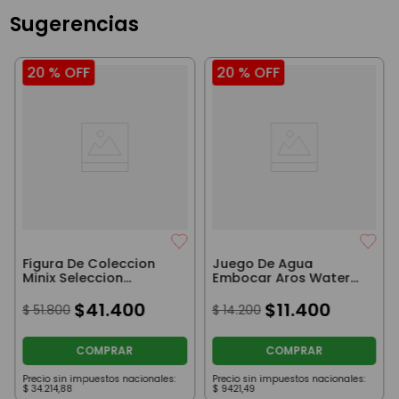
Sugerencias
20 %
OFF
20 %
OFF
Figura De Coleccion
Juego De Agua
Minix Seleccion
Embocar Aros Water
Argentina Lautaro
Game Fidget De Stitch
Martinez
$
41
.
400
Celeste
$
11
.
400
$
51
.
800
$
14
.
200
COMPRAR
COMPRAR
Precio sin impuestos nacionales:
Precio sin impuestos nacionales:
$
34
.
214
,
88
$
9421
,
49