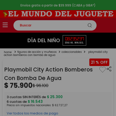
Envíos gratis a partir de $39.999 (CABA y GBA*)
Buscar
TÉRMINOS MÁS BUSCADOS
08
23
52
37
DÍA DEL NIÑO
DÍAS
HS.
MIN.
SEG.
1
.
rompecabezas
figuras de acción y muñecos
coleccionables
playmobil city
2
.
lego
action bomberos con bomba de agua
21 %
3
.
peluche
Playmobil City Action Bomberos
4
.
monopatin
Con Bomba De Agua
5
.
toy story
$
75
.
900
$
96
.
100
$
25
.
300
3
cuotas SIN INTERÉS de
$
16
.
543
6
cuotas de
Precio sin impuestos nacionales:
$
62
.
727
,
27
Ver todos los medios de pago