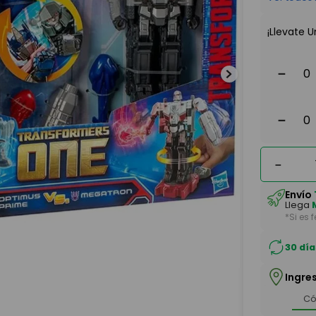
¡Llevate U
－
－
－
Envío
Llega
*Si es 
30 día
Ingre