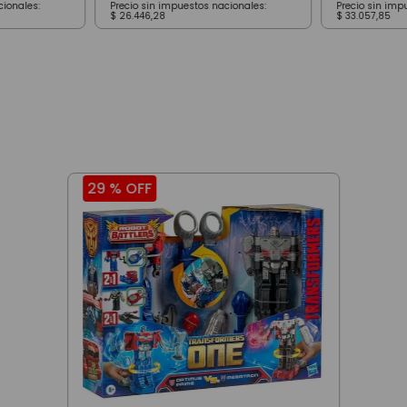
cionales:
Precio sin impuestos nacionales:
Precio sin imp
$
26
.
446
,
28
$
33
.
057
,
85
29 %
OFF