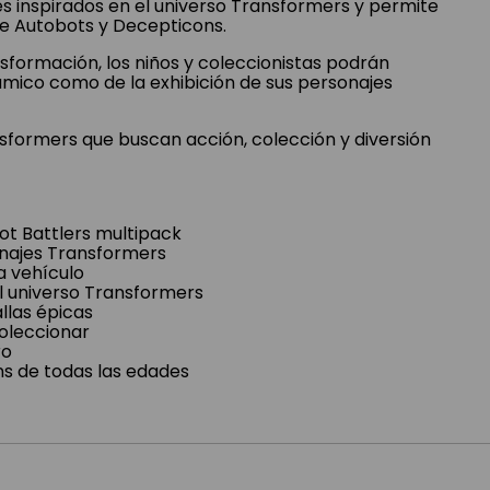
es inspirados en el universo Transformers y permite
re Autobots y Decepticons.
sformación, los niños y coleccionistas podrán
námico como de la exhibición de sus personajes
nsformers que buscan acción, colección y diversión
t Battlers multipack
onajes Transformers
a vehículo
el universo Transformers
llas épicas
coleccionar
ro
 de todas las edades