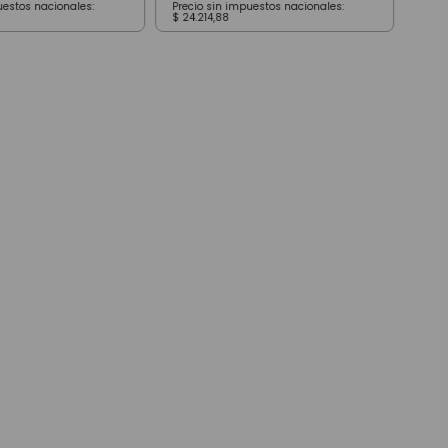
uestos nacionales:
Precio sin impuestos nacionales:
Prec
$
24
.
214
,
88
$
19
.