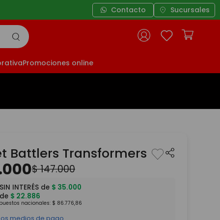
Contacto
Sucursales
rativa
Promociones online
t Battlers Transformers
.
000
$
147
.
000
SIN INTERÉS de
$
35
.
000
 de
$
22
.
886
mpuestos nacionales:
$
86
.
776
,
86
 los medios de pago