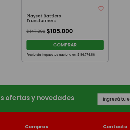
Playset Battlers
Transformers
$
105
.
000
$
147
.
000
COMPRAR
Precio sin impuestos nacionales:
$
86
.
776
,
86
as ofertas y novedades
Compras
Contacto