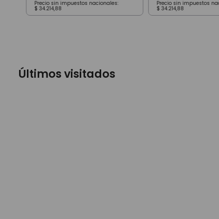
Precio sin impuestos nacionales:
Precio sin impuestos na
$
34
.
214
,
88
$
34
.
214
,
88
Últimos visitados