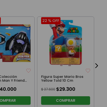
22 %
OFF
20
Fig
Lib
$
3
 Colección
Figura Super Mario Bros
n Man Y Friends
Yellow Told 10 Cm
ther 7Cm
40
.
000
$
29
.
300
$
37
.
600
OMPRAR
COMPRAR