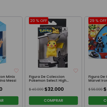
20 %
OFF
29 %
OFF
ion Minix
Figura De Coleccion
Figura De
ina Messi
Pokemon Select High
Marvel Iro
Gloss Pikachu
Black Pan
0
$
32
.
000
$
$
40
.
000
$
56
.
000
AR
COMPRAR
C