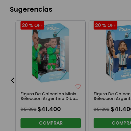
Sugerencias
20 %
OFF
20 %
OFF
on
Figura De Coleccion Minix
Figura De Colecc
Seleccion Argentina Dibu
Seleccion Argent
Martinez
$
41
.
400
$
41
.
40
$
51
.
800
$
51
.
800
COMPRAR
COMPR