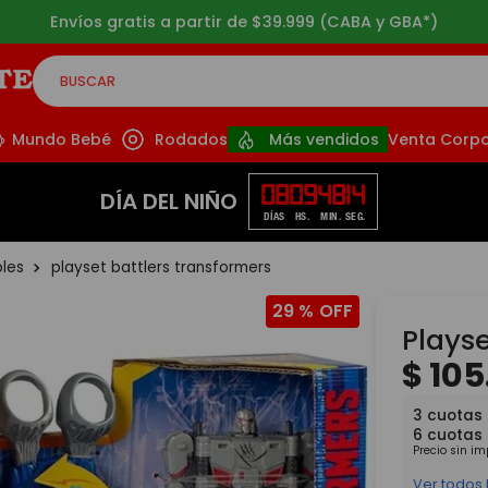
3 cuotas sin interés a partir de $49.999
BUSCAR
CADOS
Mundo Bebé
Rodados
Más vendidos
Venta Corpo
08
09
48
12
DÍA DEL NIÑO
DÍAS
HS.
MIN.
SEG.
bles
playset battlers transformers
29 %
Playse
$
105
3
cuotas 
6
cuotas
Precio sin i
Ver todos