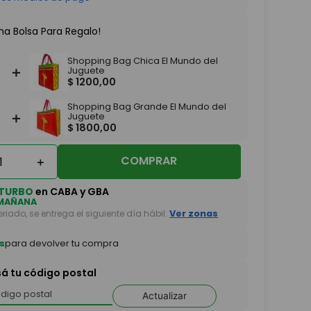
na Bolsa Para Regalo!
Shopping Bag Chica El Mundo del
＋
Juguete
$
1200
,
00
Shopping Bag Grande El Mundo del
＋
Juguete
$
1800
,
00
COMPRAR
＋
TURBO
en CABA y GBA
MAÑANA
feriado, se entrega el siguiente día hábil.
Ver zonas
s
para devolver tu compra
sá tu código postal
Actualizar