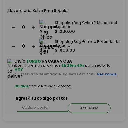
¡Llevate Una Bolsa Para Regalo!
Shopping Bag Chica El Mundo del
－
＋
Juguete
$
1200
,
00
Shopping Bag Grande El Mundo del
－
＋
Juguete
$
1800
,
00
Envío
TURBO
en CABA y GBA
Comprá en las próximas
2h 29m 44s
para recibirlo
HOY
.
*Si es feriado, se entrega el siguiente día hábil.
Ver zonas
30 días
para devolver tu compra
Ingresá tu código postal
Actualizar