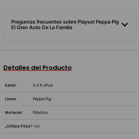
Preguntas frecuentes sobre Playset Peppa Pig
El Gran Auto De La Familia
¿Qué incluye el playset?
¿Para qué edad es?
Detalles del Producto
Edad
:
3 a 6 años
Línea
:
Peppa Pig
Material
:
Plástico
¿Utiliza Pilas?
:
no