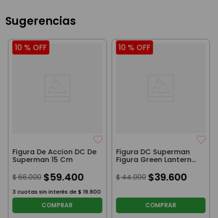
Sugerencias
10 %
OFF
10 %
OFF
Figura De Accion DC De
Figura DC Superman
Superman 15 Cm
Figura Green Lantern
30 Cm
$
59
.
400
$
39
.
600
$
66
.
000
$
44
.
000
3
cuotas sin interés de
$
19
.
800
COMPRAR
COMPRAR