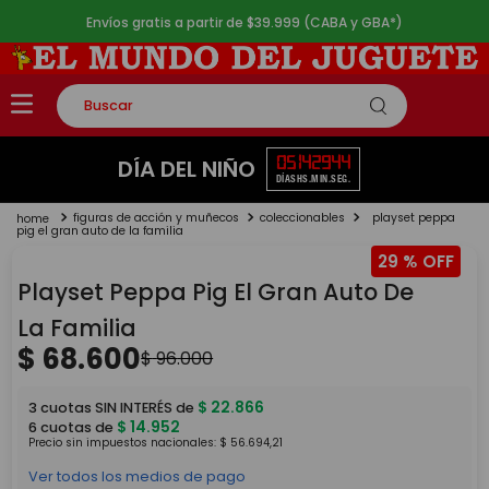
Envíos gratis a partir de $39.999 (CABA y GBA*)
Buscar
TÉRMINOS MÁS BUSCADOS
05
14
29
43
DÍA DEL NIÑO
DÍAS
HS.
MIN.
SEG.
1
.
rompecabezas
figuras de acción y muñecos
coleccionables
playset peppa
2
.
lego
pig el gran auto de la familia
29 %
3
.
peluche
Playset Peppa Pig El Gran Auto De
4
.
monopatin
La Familia
5
.
toy story
$
68
.
600
$
96
.
000
$
22
.
866
3
cuotas SIN INTERÉS de
$
14
.
952
6
cuotas de
Precio sin impuestos nacionales:
$
56
.
694
,
21
Ver todos los medios de pago