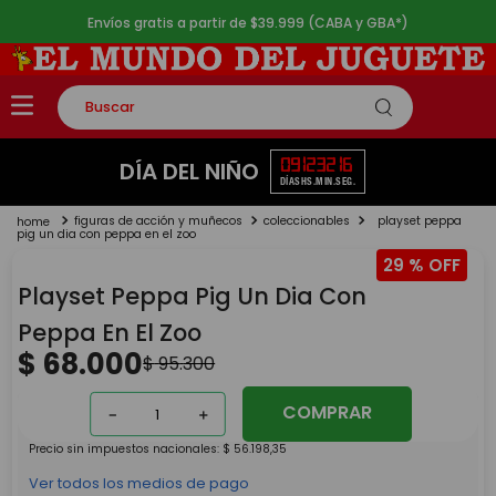
Envíos gratis a partir de $39.999 (CABA y GBA*)
Buscar
TÉRMINOS MÁS BUSCADOS
09
12
32
15
DÍA DEL NIÑO
DÍAS
HS.
MIN.
SEG.
1
.
rompecabezas
figuras de acción y muñecos
coleccionables
playset peppa
2
.
lego
pig un dia con peppa en el zoo
29 %
3
.
peluche
Playset Peppa Pig Un Dia Con
4
.
monopatin
Peppa En El Zoo
5
.
toy story
$
68
.
000
$
95
.
300
COMPRAR
$
22
.
666
3
cuotas SIN INTERÉS de
－
＋
$
14
.
821
6
cuotas de
Precio sin impuestos nacionales:
$
56
.
198
,
35
Ver todos los medios de pago