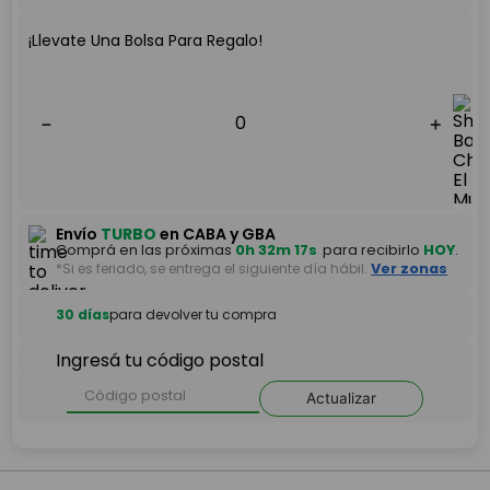
¡Llevate Una Bolsa Para Regalo!
－
＋
－
＋
Envío
TURBO
en CABA y GBA
Comprá en las próximas
0h 32m 16s
para recibirlo
HOY
.
*Si es feriado, se entrega el siguiente día hábil.
Ver zonas
30 días
para devolver tu compra
Ingresá tu código postal
Actualizar