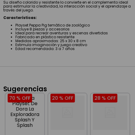
Su diseño colorido y resistente lo convierte en el complemento ideal
para estimular la creatividad, la interacción social y el aprendizaje a
través del juego.
Características:
Playset Peppa Pig temático de zoológico
Incluye 8 piezas y accesorios
Ideal para recrear aventuras y escenas divertidas
Fabricado en plástico resistente
Medidas aproximadas: 25 x 30 x 8 cm
Estimula imaginación y juego creativo
Edad recomendada: 3 a 7 años
Sugerencias
70 %
OFF
20 %
OFF
28 %
OFF
00