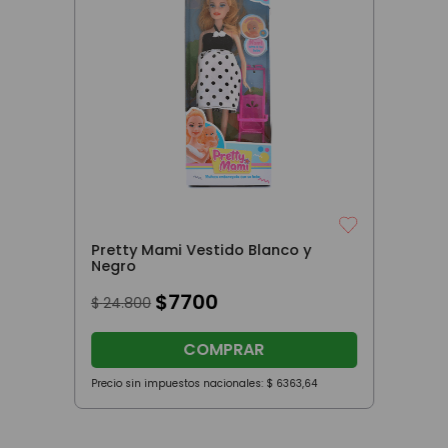
Pretty Mami Vestido Blanco y
Negro
$
7700
$
24
.
800
COMPRAR
Precio sin impuestos nacionales:
$
6363
,
64