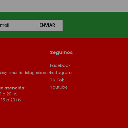
ENVIAR
Seguinos
Facebook
Instagram
ente@elmundodeljuguete.com.ar
Tik Tok
Youtube
de atención:
8 a 20 HS
15 a 20 HS