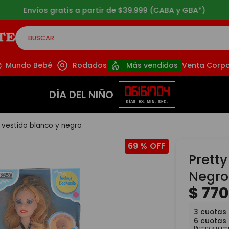
Envíos gratis a partir de $39.999 (CABA y GBA*)
BUSCAR
CADOS
Mundo Bebé
Rodados
Más vendidos
Venta Corpo
06
16
17
03
DÍA DEL NIÑO
DÍAS
HS.
MIN.
SEG.
 vestido blanco y negro
69 %
Prett
Negro
$
77
3
cuotas
6
cuotas
Precio sin i