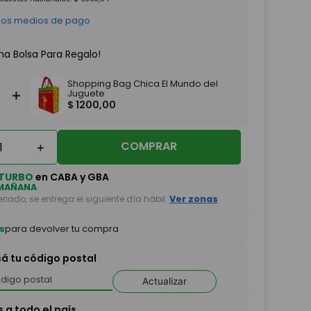
 los medios de pago
na Bolsa Para Regalo!
Shopping Bag Chica El Mundo del
＋
Juguete
$
1200
,
00
COMPRAR
＋
TURBO
en CABA y GBA
MAÑANA
feriado, se entrega el siguiente día hábil.
Ver zonas
s
para devolver tu compra
sá tu código postal
Actualizar