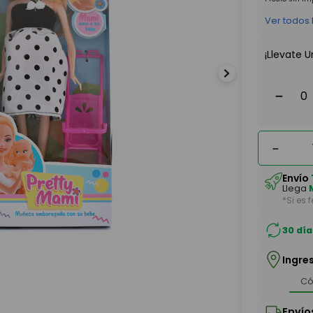
Ver todos
¡Llevate U
－
－
Envío
Llega
*Si es 
30 día
Ingre