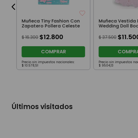
Muñeca Tiny Fashion Con
Muñeca Vestida 
Zapatero Pollera Celeste
Wedding Doll Bo
$
12
.
800
$
11
.
50
$
16
.
300
$
37
.
500
COMPRAR
COMPR
Precio sin impuestos nacionales:
Precio sin impuestos na
$
10
.
578
,
51
$
9504
,
13
Últimos visitados