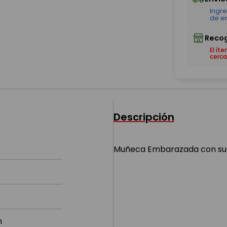
El ít
cerca
Descripción
Muñeca Embarazada con su 
m