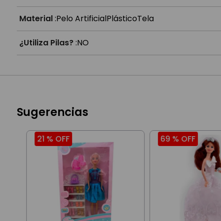
Material
:
Pelo Artificial
Plástico
Tela
¿Utiliza Pilas?
:
NO
Sugerencias
21 %
OFF
69 %
OFF
to