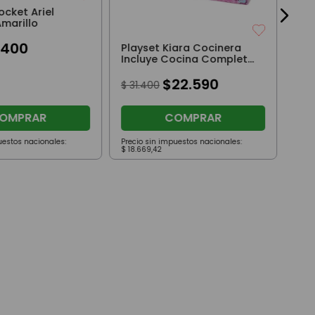
ocket Ariel
Amarillo
5400
Playset Kiara Cocinera
Incluye Cocina Completa
Con Accesorios
$
22
.
590
$
31
.
400
OMPRAR
COMPRAR
uestos nacionales:
Precio sin impuestos nacionales:
Prec
$
18
.
669
,
42
$
17
.