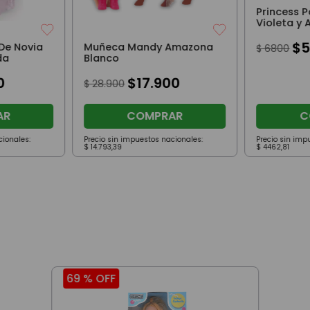
Princess P
Violeta y 
$
De Novia
Muñeca Mandy Amazona
$
6800
da
Blanco
0
$
17
.
900
$
28
.
900
AR
COMPRAR
C
cionales:
Precio sin impuestos nacionales:
Precio sin imp
$
14
.
793
,
39
$
4462
,
81
69 %
OFF