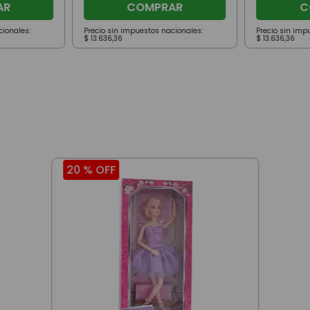
AR
COMPRAR
C
cionales:
Precio sin impuestos nacionales:
Precio sin imp
$
13
.
636
,
36
$
13
.
636
,
36
20 %
OFF