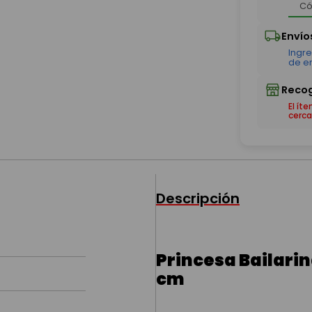
El ít
cerca
Descripción
Princesa Bailarin
cm