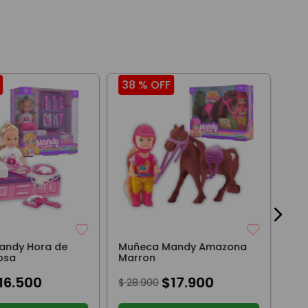
38 %
OFF
41
Muñ
Uni
Ves
$
5
andy Hora de
Muñeca Mandy Amazona
osa
Marron
16
.
500
$
17
.
900
$
28
.
900