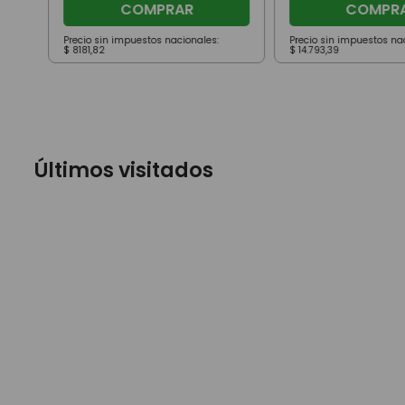
COMPRAR
COMPR
Precio sin impuestos nacionales:
Precio sin impuestos na
$
8181
,
82
$
14
.
793
,
39
Últimos visitados