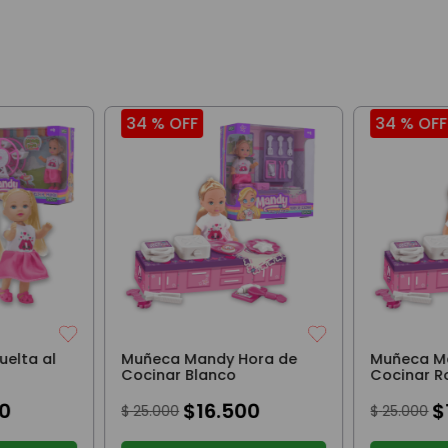
34 %
OFF
34 %
OFF
elta al
Muñeca Mandy Hora de
Muñeca M
Cocinar Blanco
Cocinar R
0
$
16
.
500
$
$
25
.
000
$
25
.
000