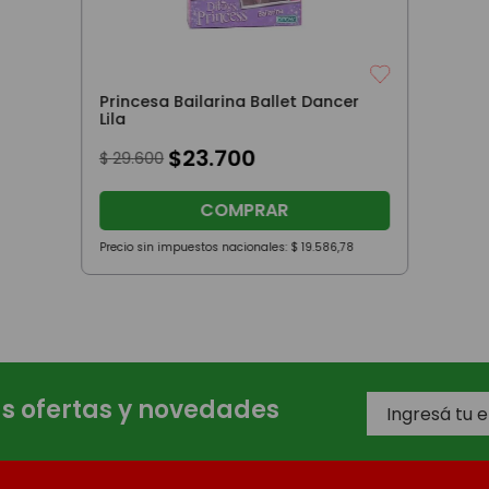
Princesa Bailarina Ballet Dancer
Lila
$
23
.
700
$
29
.
600
COMPRAR
Precio sin impuestos nacionales:
$
19
.
586
,
78
as ofertas y novedades