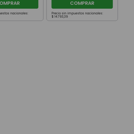
OMPRAR
COMPRAR
uestos nacionales:
Precio sin impuestos nacionales:
Prec
$
14
.
793
,
39
$
26
.