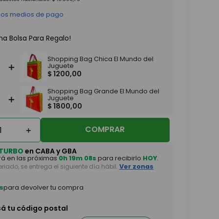
 los medios de pago
na Bolsa Para Regalo!
Shopping Bag Chica El Mundo del
＋
Juguete
$
1200
,
00
Shopping Bag Grande El Mundo del
＋
Juguete
$
1800
,
00
COMPRAR
＋
TURBO
en CABA y GBA
á en las próximas
0h 19m 07s
para recibirlo
HOY
.
feriado, se entrega el siguiente día hábil.
Ver zonas
s
para devolver tu compra
sá tu código postal