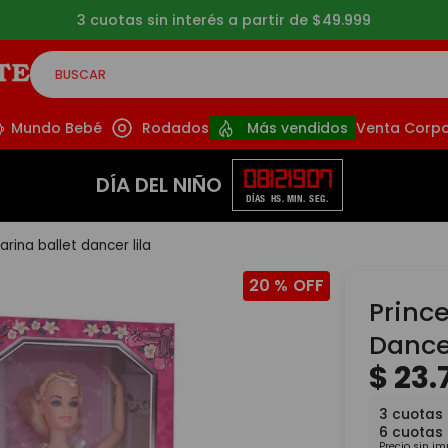
Envíos gratis a partir de $39.999 (CABA y GBA*)
BUSCAR
CADOS
Mundo Bebé
Rodados
Más vendidos
Venta Corpo
08
12
19
06
DÍA DEL NIÑO
DÍAS
HS.
MIN.
SEG.
arina ballet dancer lila
20 %
Prince
Dancer
$
23
.
3
cuotas
6
cuotas
Precio sin i