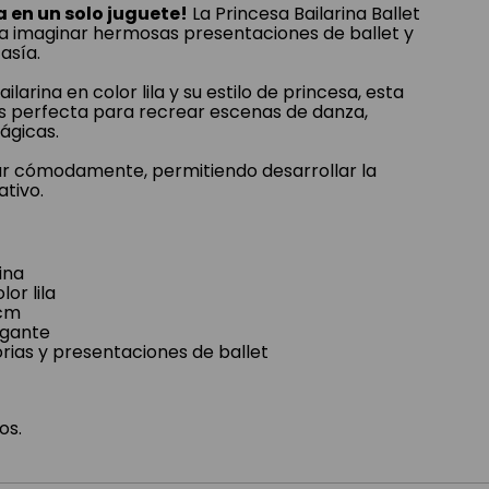
 en un solo juguete!
La Princesa Bailarina Ballet
as a imaginar hermosas presentaciones de ballet y
asía.
larina en color lila y su estilo de princesa, esta
s perfecta para recrear escenas de danza,
ágicas.
ar cómodamente, permitiendo desarrollar la
ativo.
ina
or lila
 cm
egante
orias y presentaciones de ballet
os.