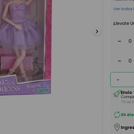
Ver todos
¡Llevate U
－
－
－
Envío
Compr
*Si es 
30 día
Ingre