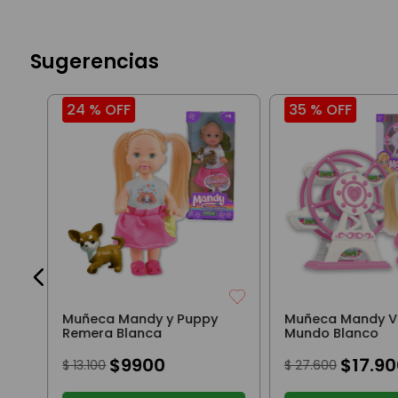
Sugerencias
24 %
OFF
35 %
OFF
6
Muñeca Mandy y Puppy
Muñeca Mandy Vu
Remera Blanca
Mundo Blanco
$
9900
$
17
.
90
$
13
.
100
$
27
.
600