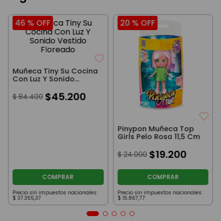
46 %
OFF
20 %
OFF
Muñeca Tiny Su Cocina
Con Luz Y Sonido
Vestido Floreado
$
45
.
200
$
84
.
400
Pinypon Muñeca Top
Girls Pelo Rosa 11,5 Cm
$
19
.
200
$
24
.
000
COMPRAR
COMPRAR
Precio sin impuestos nacionales:
Precio sin impuestos nacionales:
$
37
.
355
,
37
$
15
.
867
,
77