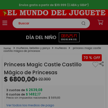
Envíos gratis a partir de $39.999 (CABA y GBA*)
Buscar
TÉRMINOS MÁS BUSCADOS
08
15
25
17
DÍA DEL NIÑO
DÍAS
HS.
MIN.
SEG.
1
.
rompecabezas
muñecas, bebotes y ponys
muñecas
princess magic castle
2
.
lego
castillo mágico de princesas
70 %
3
.
peluche
Princess Magic Castle Castillo
4
.
monopatin
Mágico de Princesas
5
.
toy story
$
6800
,
00
$
22
.
300
$
2639
,
08
3
cuotas de
$
1482
,
17
6
cuotas de
Precio sin impuestos nacionales:
$
5619
,
83
Ver todos los medios de pago