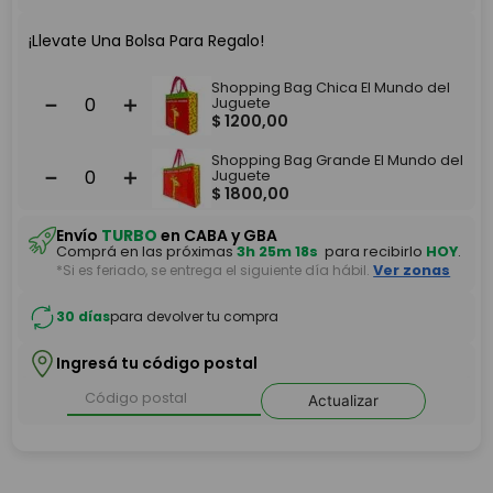
¡Llevate Una Bolsa Para Regalo!
Shopping Bag Chica El Mundo del
－
＋
Juguete
$
1200
,
00
Shopping Bag Grande El Mundo del
－
＋
Juguete
$
1800
,
00
Envío
TURBO
en CABA y GBA
Comprá en las próximas
3h 25m 18s
para recibirlo
HOY
.
*Si es feriado, se entrega el siguiente día hábil.
Ver zonas
30 días
para devolver tu compra
Ingresá tu código postal
Actualizar