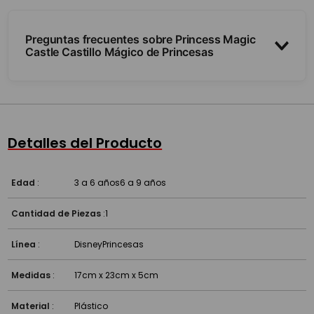
Preguntas frecuentes sobre Princess Magic
Castle Castillo Mágico de Princesas
¿Qué incluye?
¿Qué estimula?
Detalles del Producto
¿A partir de qué edad es?
Edad
:
3 a 6 años
6 a 9 años
Cantidad de Piezas
:
1
Línea
:
Disney
Princesas
Medidas
:
17cm x 23cm x 5cm
Material
:
Plástico