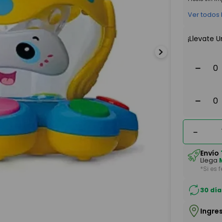
Ver todos
¡Llevate U
－
－
－
Envío
Llega
*Si es 
30 día
Ingre