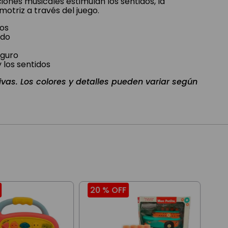
ciones musicales estimulan los sentidos, la
motriz a través del juego.
dos
ido
eguro
 los sentidos
ivas. Los colores y detalles pueden variar según
20 %
OFF
20
Mon
Lum