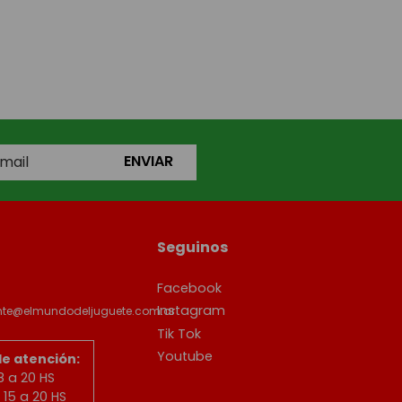
ENVIAR
Seguinos
Facebook
Instagram
ente@elmundodeljuguete.com.ar
Tik Tok
Youtube
de atención:
8 a 20 HS
15 a 20 HS