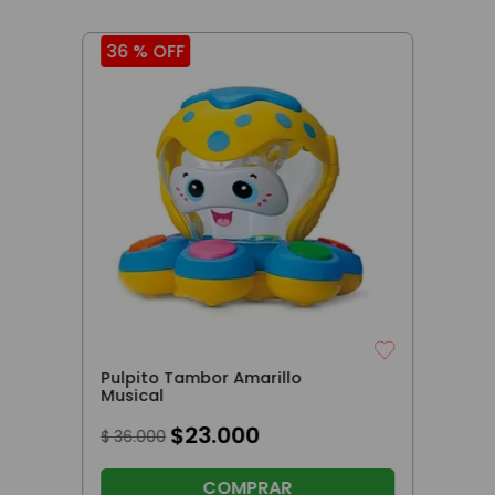
36 %
OFF
Pulpito Tambor Amarillo
Musical
$
23
.
000
$
36
.
000
COMPRAR