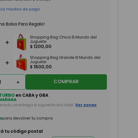
 los medios de pago
na Bolsa Para Regalo!
Shopping Bag Chica El Mundo del
＋
Juguete
$
1200
,
00
Shopping Bag Grande El Mundo del
＋
Juguete
$
1800
,
00
COMPRAR
＋
TURBO
en CABA y GBA
MAÑANA
feriado, se entrega el siguiente día hábil.
Ver zonas
s
para devolver tu compra
sá tu código postal