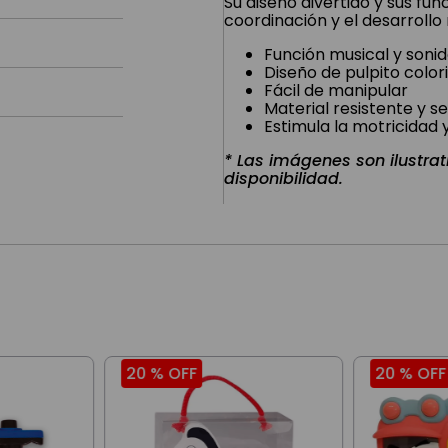
Su diseño divertido y sus fun
coordinación y el desarrollo 
Función musical y soni
Diseño de pulpito color
Fácil de manipular
Material resistente y s
Estimula la motricidad y
* Las imágenes son ilustrat
disponibilidad.
20 %
OFF
20 %
OFF