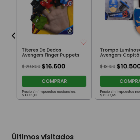
Titeres De Dedos
Trompo Lumínos
Avengers Finger Puppets
Avengers Capitá
América
$
16
.
600
$
10
.
50
$
20
.
800
$
13
.
100
COMPRAR
COMPR
Precio sin impuestos nacionales:
Precio sin impuestos na
$
13
.
719
,
01
$
8677
,
69
Últimos visitados