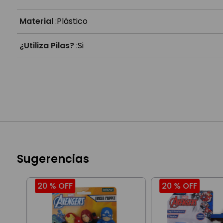
Material
:
Plástico
¿Utiliza Pilas?
:
Si
Sugerencias
20 %
OFF
20 %
OFF