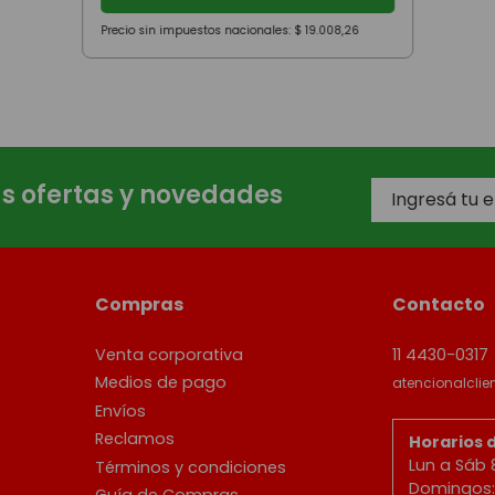
Precio sin impuestos nacionales:
$
19
.
008
,
26
as ofertas y novedades
Compras
Contacto
Venta corporativa
11 4430-0317
Medios de pago
atencionalcli
Envíos
Reclamos
Horarios 
Lun a Sáb 
Términos y condiciones
Domingos: 
Guía de Compras