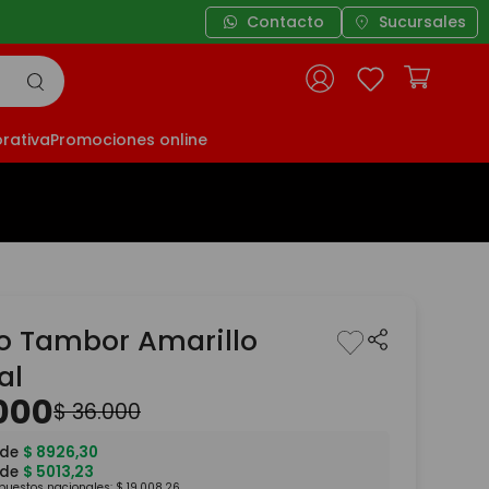
Contacto
Sucursales
rativa
Promociones online
to Tambor Amarillo
al
000
$
36
.
000
 de
$
8926
,
30
 de
$
5013
,
23
mpuestos nacionales:
$
19
.
008
,
26