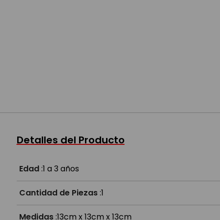
Detalles del Producto
Edad
:
1 a 3 años
Cantidad de Piezas
:
1
Medidas
:
13cm x 13cm x 13cm