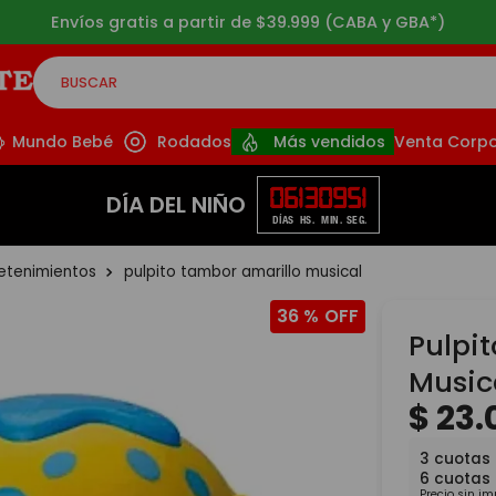
Envíos gratis a partir de $39.999 (CABA y GBA*)
BUSCAR
CADOS
Mundo Bebé
Rodados
Más vendidos
Venta Corpo
06
13
09
50
DÍA DEL NIÑO
DÍAS
HS.
MIN.
SEG.
retenimientos
pulpito tambor amarillo musical
36 %
Pulpi
Music
$
23
.
3
cuotas
6
cuotas
Precio sin i