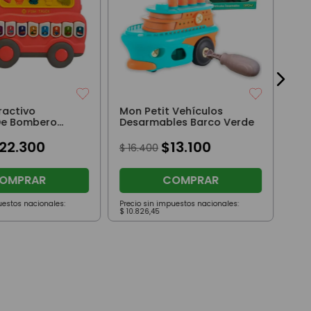
Dor
$
2
ractivo
Mon Petit Vehículos
De Bombero
Desarmables Barco Verde
rquesa
22
.
300
$
13
.
100
$
16
.
400
OMPRAR
COMPRAR
uestos nacionales:
Precio sin impuestos nacionales:
Prec
$
10
.
826
,
45
$
18
.