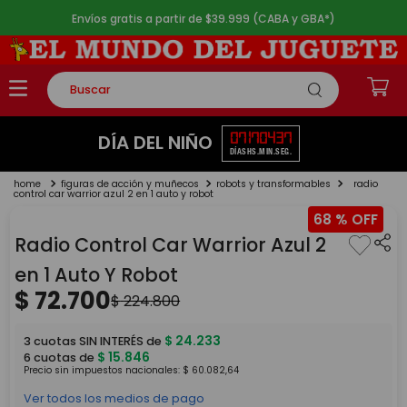
Envíos gratis a partir de $39.999 (CABA y GBA*)
Buscar
TÉRMINOS MÁS BUSCADOS
07
17
04
37
DÍA DEL NIÑO
DÍAS
HS.
MIN.
SEG.
1
.
rompecabezas
figuras de acción y muñecos
robots y transformables
radio
2
.
lego
control car warrior azul 2 en 1 auto y robot
68 %
3
.
peluche
Radio Control Car Warrior Azul 2
4
.
monopatin
en 1 Auto Y Robot
5
.
toy story
$
72
.
700
$
224
.
800
$
24
.
233
3
cuotas SIN INTERÉS de
$
15
.
846
6
cuotas de
Precio sin impuestos nacionales:
$
60
.
082
,
64
Ver todos los medios de pago