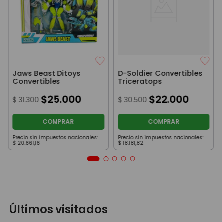
Jaws Beast Ditoys
D-Soldier Convertibles
Convertibles
Triceratops
$
25
.
000
$
22
.
000
$
31
.
300
$
30
.
500
COMPRAR
COMPRAR
Precio sin impuestos nacionales:
Precio sin impuestos nacionales:
$
20
.
661
,
16
$
18
.
181
,
82
Últimos visitados