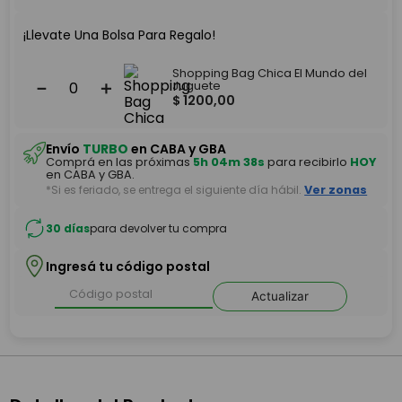
¡Llevate Una Bolsa Para Regalo!
Shopping Bag Chica El Mundo del
－
＋
Juguete
$
1200
,
00
Envío
TURBO
en CABA y GBA
Comprá en las próximas
5h 04m 38s
para recibirlo
HOY
en CABA y GBA.
*Si es feriado, se entrega el siguiente día hábil.
Ver zonas
30 días
para devolver tu compra
Ingresá tu código postal
Actualizar