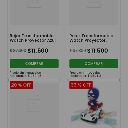
Rejor Transformable
Rejor Transformable
Watch Proyector Azul
Watch Proyector
Rojo
$
11
.
500
$
11
.
500
$
37
.
300
$
37
.
300
COMPRAR
COMPRAR
Precio sin impuestos
Precio sin impuestos
nacionales:
$
9504
,
13
nacionales:
$
9504
,
13
20 %
OFF
33 %
OFF