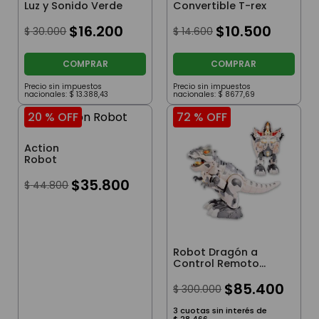
Luz y Sonido Verde
Convertible T-rex
$
16
.
200
$
10
.
500
$
30
.
000
$
14
.
600
COMPRAR
COMPRAR
Precio sin impuestos
Precio sin impuestos
nacionales:
$
13
.
388
,
43
nacionales:
$
8677
,
69
20 %
OFF
72 %
OFF
Action
Robot
$
35
.
800
$
44
.
800
Robot Dragón a
Control Remoto
Convertible con Luz y
Sonidos
$
85
.
400
$
300
.
000
3
cuotas sin interés de
$
28
.
466