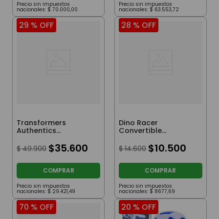
Precio sin impuestos
Precio sin impuestos
nacionales:
$
70
.
000
,
00
nacionales:
$
63
.
553
,
72
29 %
OFF
28 %
OFF
Transformers
Dino Racer
Authentics
Convertible
Bumblebee
Triceratops
$
35
.
600
$
10
.
500
$
49
.
900
$
14
.
600
COMPRAR
COMPRAR
Precio sin impuestos
Precio sin impuestos
nacionales:
$
29
.
421
,
49
nacionales:
$
8677
,
69
70 %
OFF
20 %
OFF