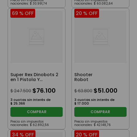
Precio sin impuestos
Precio sin impuestos
nacionales:
$
30
.
991
,
74
nacionales:
$
60
.
082
,
64
69 %
OFF
20 %
OFF
Super Rex Dinobots 2
Shooter
en 1 Pistola Y
Robot
Dinosaurio
$
76
.
100
$
51
.
000
$
247
.
500
$
63
.
800
3
cuotas sin interés de
3
cuotas sin interés de
$
25
.
366
$
17
.
000
COMPRAR
COMPRAR
Precio sin impuestos
Precio sin impuestos
nacionales:
$
62
.
892
,
56
nacionales:
$
42
.
148
,
76
34 %
OFF
20 %
OFF