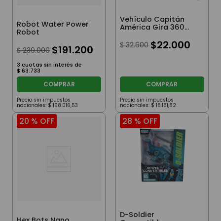
Vehículo Capitán
Robot Water Power
América Gira 360
Robot
Grados Con Luz Y
Sonido
$
22
.
000
$
32
.
600
$
191
.
200
$
239
.
000
3
cuotas sin interés de
$
63
.
733
COMPRAR
COMPRAR
Precio sin impuestos
Precio sin impuestos
nacionales:
$
158
.
016
,
53
nacionales:
$
18
.
181
,
82
20 %
OFF
28 %
OFF
D-Soldier
Hex Bots Nano