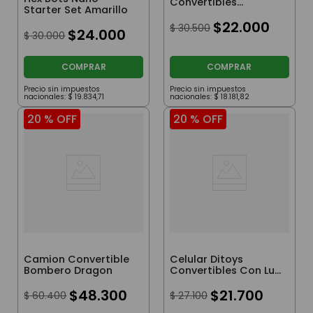
Convertibles
Starter Set Amarillo
Braquiosaurio
$
22
.
000
$
30
.
500
$
24
.
000
$
30
.
000
COMPRAR
COMPRAR
Precio sin impuestos
Precio sin impuestos
nacionales:
$
19
.
834
,
71
nacionales:
$
18
.
181
,
82
20 %
OFF
20 %
OFF
Camion Convertible
Celular Ditoys
Bombero Dragon
Convertibles Con Luz
Y Sonidos
$
48
.
300
$
21
.
700
$
60
.
400
$
27
.
100