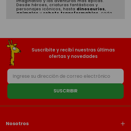
imaginativo y las aventuras más épicas.
Desde héroes, criaturas fantásticas y
personajes icónicos, hasta
dinosaurios
,
animales
y
robots transformables
, cada
figura inspira historias llenas de movimiento
y diversión.
Nuestra colección incluye modelos
articulados, figuras de alta calidad, sets
temáticos y personajes clásicos y modernos
que fascinan tanto a chicos como a
coleccionistas. También ofrecemos
robots
Suscribite y recibí nuestras últimas
y transformables
con mecanismos
sorprendentes que estimulan la creatividad
ofertas y novedades
y la motricidad.
En
El Mundo del Juguete
seleccionamos
productos duraderos, seguros y con gran
nivel de detalle para que cada niño pueda
crear su propio universo de aventuras.
Explorá la categoría y encontrá a sus
nuevos personajes favoritos.
SUSCRIBIR
Nosotros