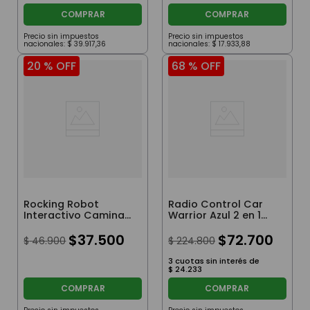
COMPRAR
COMPRAR
Precio sin impuestos
Precio sin impuestos
nacionales:
$
39
.
917
,
36
nacionales:
$
17
.
933
,
88
20 %
OFF
68 %
OFF
Rocking Robot
Radio Control Car
Interactivo Camina
Warrior Azul 2 en 1
Luz Y Sonido Rojo
Auto Y Robot
$
37
.
500
$
72
.
700
$
46
.
900
$
224
.
800
3
cuotas sin interés de
$
24
.
233
COMPRAR
COMPRAR