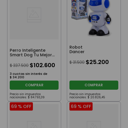
Robot
Perro Inteligente
Dancer
Smart Dog Tu Mejor
Amigo
$
25
.
200
$
31
.
500
$
102
.
600
$
337
.
500
3
cuotas sin interés de
$
34
.
200
COMPRAR
COMPRAR
Precio sin impuestos
Precio sin impuestos
nacionales:
$
84
.
793
,
39
nacionales:
$
20
.
826
,
45
69 %
OFF
69 %
OFF