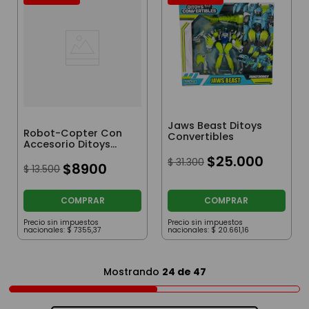
Jaws Beast Ditoys
Robot-Copter Con
Convertibles
Accesorio Ditoys
Convertibles Blanco
$
25
.
000
$
31
.
300
$
8900
$
13
.
500
COMPRAR
COMPRAR
Precio sin impuestos
Precio sin impuestos
nacionales:
$
7355
,
37
nacionales:
$
20
.
661
,
16
Mostrando
24 de 47