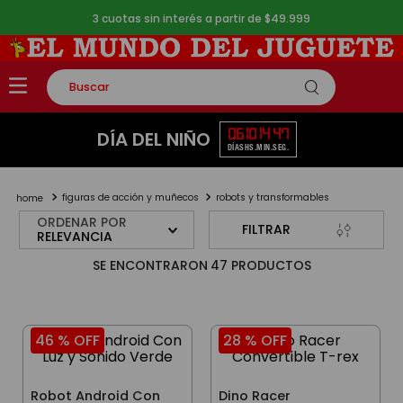
3 cuotas sin interés a partir de $49.999
Buscar
TÉRMINOS MÁS BUSCADOS
06
10
14
46
DÍA DEL NIÑO
DÍAS
HS.
MIN.
SEG.
1
.
rompecabezas
2
.
lego
figuras de acción y muñecos
robots y transformables
3
.
peluche
ORDENAR POR
FILTRAR
RELEVANCIA
4
.
monopatin
47
PRODUCTOS
5
.
toy story
46 %
OFF
28 %
OFF
Robot Android Con
Dino Racer