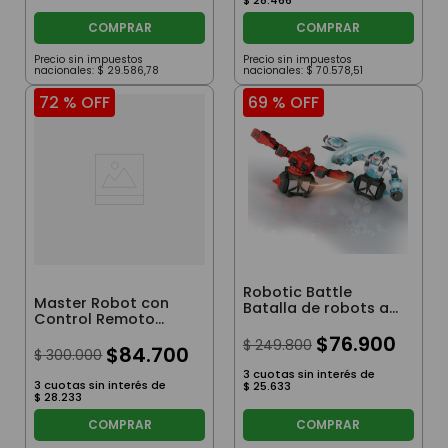
COMPRAR
COMPRAR
Precio sin impuestos
Precio sin impuestos
nacionales:
$
29
.
586
,
78
nacionales:
$
70
.
578
,
51
72 %
OFF
69 %
OFF
Robotic Battle
Master Robot con
Batalla de robots a
Control Remoto
Radio Control
Infrarojo
$
76
.
900
$
249
.
800
$
84
.
700
$
300
.
000
3
cuotas sin interés de
3
cuotas sin interés de
$
25
.
633
$
28
.
233
COMPRAR
COMPRAR