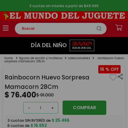
3 cuotas sin interés a partir de $49.999
Buscar
TÉRMINOS MÁS BUSCADOS
06
15
26
04
DÍA DEL NIÑO
DÍAS
HS.
MIN.
SEG.
1
.
rompecabezas
figuras de acción y muñecos
coleccionables
rainbocorn huevo
2
.
lego
sorpresa mamacorn 28cm
16 %
3
.
peluche
Rainbocorn Huevo Sorpresa
4
.
monopatin
Mamacorn 28Cm
5
.
toy story
$
76
.
400
$
91
.
000
COMPRAR
－
＋
$
25
.
466
3
cuotas SIN INTERÉS de
$
16
.
652
6
cuotas de