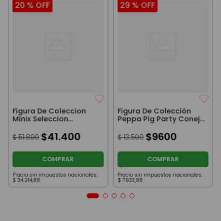
20 %
OFF
29 %
OFF
Figura De Coleccion
Figura De Colección
Minix Seleccion
Peppa Pig Party Conejo
Argentina Mc Allister
Con Remera Verde
$
41
.
400
8Cm
$
9600
$
51
.
800
$
13
.
500
COMPRAR
COMPRAR
Precio sin impuestos nacionales:
Precio sin impuestos nacionales:
$
34
.
214
,
88
$
7933
,
88