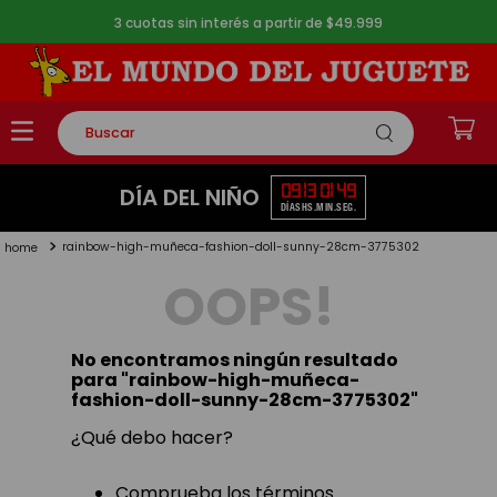
3 cuotas sin interés a partir de $49.999
Buscar
TÉRMINOS MÁS BUSCADOS
09
13
01
49
DÍA DEL NIÑO
DÍAS
HS.
MIN.
SEG.
1
.
rompecabezas
rainbow-high-muñeca-fashion-doll-sunny-28cm-3775302
2
.
lego
OOPS!
3
.
peluche
4
.
monopatin
No encontramos ningún resultado
5
.
toy story
para "
rainbow-high-muñeca-
fashion-doll-sunny-28cm-3775302
"
¿Qué debo hacer?
Comprueba los términos