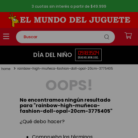
3 cuotas sin interés a partir de $49.999
Buscar
TÉRMINOS MÁS BUSCADOS
09
18
35
03
DÍA DEL NIÑO
DÍAS
HS.
MIN.
SEG.
1
.
rompecabezas
rainbow-high-muñeca-fashion-doll-opal-20cm-3775405
2
.
lego
OOPS!
3
.
peluche
4
.
monopatin
No encontramos ningún resultado
5
.
toy story
para "
rainbow-high-muñeca-
fashion-doll-opal-20cm-3775405
"
¿Qué debo hacer?
Comprueba los términos