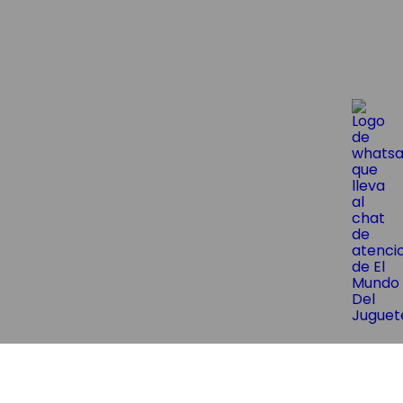
😱¡Suscríbite y obtene un 10% OF