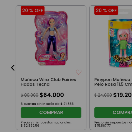
20 %
OFF
20 %
OFF
6
Muñeca Winx Club Fairies
Pinypon Muñeca 
Hadas Tecna
Pelo Rosa 11,5 C
$
64
.
000
$
19
.
20
$
80
.
000
$
24
.
000
3
cuotas sin interés de
$
21
.
333
COMPRAR
COMPR
Precio sin impuestos nacionales:
Precio sin impuestos na
$
52
.
892
,
56
$
15
.
867
,
77