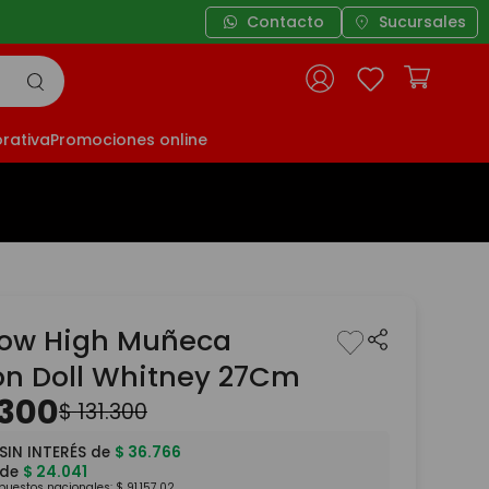
Contacto
Envíos gratis a partir de $39
Sucursales
rativa
Promociones online
ow High Muñeca
on Doll Whitney 27Cm
300
$
131
.
300
SIN INTERÉS de
$
36
.
766
 de
$
24
.
041
mpuestos nacionales:
$
91
.
157
,
02