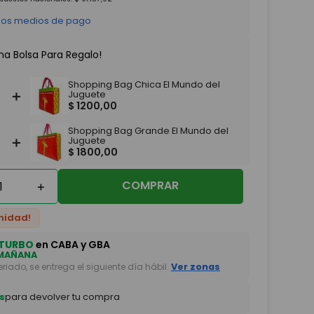
 los medios de pago
na Bolsa Para Regalo!
Shopping Bag Chica El Mundo del
＋
Juguete
$
1200
,
00
Shopping Bag Grande El Mundo del
＋
Juguete
$
1800
,
00
COMPRAR
＋
nidad!
TURBO
en CABA y GBA
MAÑANA
feriado, se entrega el siguiente día hábil.
Ver zonas
s
para devolver tu compra