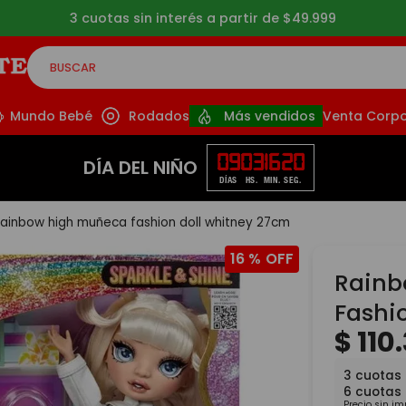
interés a partir de $49.999
BUSCAR
CADOS
Mundo Bebé
Rodados
Más vendidos
Venta Corpo
09
03
16
19
DÍA DEL NIÑO
DÍAS
HS.
MIN.
SEG.
rainbow high muñeca fashion doll whitney 27cm
16 %
Rainb
Fashi
$
110
.
3
cuotas 
6
cuotas
Precio sin i