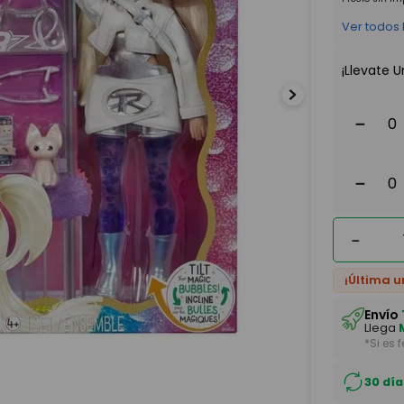
Ver todos
¡Llevate U
－
－
－
¡Última u
Envío
Llega
*Si es 
30 día