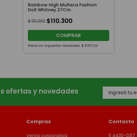
Rainbow High Muñeca Fashion
Doll Whitney 27Cm
$
110
.
300
$
131
.
300
COMPRAR
Precio sin impuestos nacionales:
$
91
.
157
,
02
as ofertas y novedades
Compras
Contacto
Venta corporativa
11 4430-0317