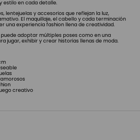
estilo en cada detalle.
es, lentejuelas y accesorios que reflejan la luz,
amativo. El maquillaje, el cabello y cada terminación
 una experiencia fashion llena de creatividad.
s, puede adoptar múltiples poses como en una
a jugar, exhibir y crear historias llenas de moda.
 cm
oseable
juelas
glamorosos
shion
juego creativo