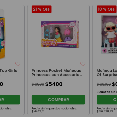
21 %
OFF
18 %
OFF
Top Girls
Princess Pocket Muñecas
Muñeca Lo
m
Princesas con Accesorios
Of Surpris
Surtidos Pelo Negro
Vacacion
0
$
5400
$
$
6800
$
83
.
100
3
cuotas sin 
AR
COMPRAR
C
cionales:
Precio sin impuestos nacionales:
Precio sin imp
$
4462
,
81
$
56
.
528
,
93