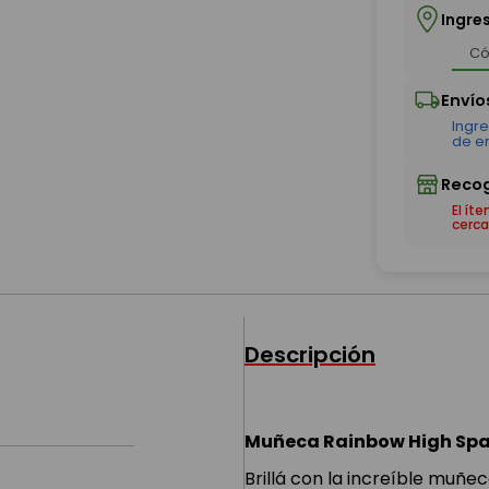
Ingre
El ít
cerca
Descripción
Muñeca Rainbow High Spar
Brillá con la increíble muñe