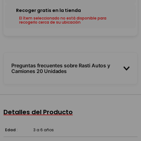
El ítem seleccionado no está disponible para
recogerlo cerca de su ubicación
Preguntas frecuentes sobre Rasti Autos y
Camiones 20 Unidades
¿Qué trae?
¿Es compatible con otros Rasti?
Detalles del Producto
¿A partir de qué edad es?
Edad
:
3 a 6 años