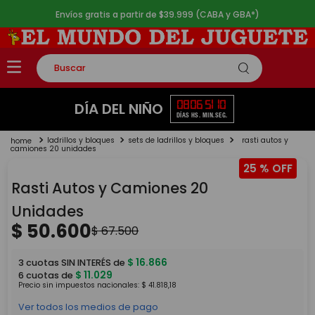
Envíos gratis a partir de $39.999 (CABA y GBA*)
Buscar
TÉRMINOS MÁS BUSCADOS
08
06
51
10
DÍA DEL NIÑO
DÍAS
HS.
MIN.
SEG.
1
.
rompecabezas
ladrillos y bloques
sets de ladrillos y bloques
rasti autos y
2
.
lego
camiones 20 unidades
25 %
3
.
peluche
Rasti Autos y Camiones 20
4
.
monopatin
Unidades
5
.
toy story
$
50
.
600
$
67
.
500
$
16
.
866
3
cuotas SIN INTERÉS de
$
11
.
029
6
cuotas de
Precio sin impuestos nacionales:
$
41
.
818
,
18
Ver todos los medios de pago