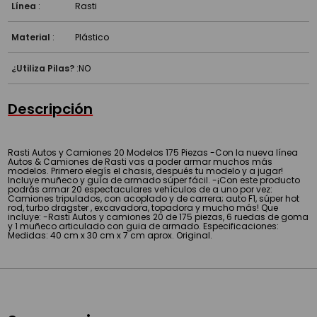
Línea
:
Rasti
Material
:
Plástico
¿Utiliza Pilas?
:
NO
Descripción
Rasti Autos y Camiones 20 Modelos 175 Piezas -Con la nueva línea
Autos & Camiones de Rasti vas a poder armar muchos más
modelos. Primero elegís el chasis, después tu modelo y a jugar!
Incluye muñeco y guía de armado súper fácil. -¡Con este producto
podrás armar 20 espectaculares vehículos de a uno por vez:
Camiones tripulados, con acoplado y de carrera; auto F1, súper hot
rod, turbo dragster , excavadora, topadora y mucho más! Que
incluye: -Rasti Autos y camiones 20 de 175 piezas, 6 ruedas de goma
y 1 muñeco articulado con guia de armado. Especificaciones:
Medidas: 40 cm x 30 cm x 7 cm aprox. Original.