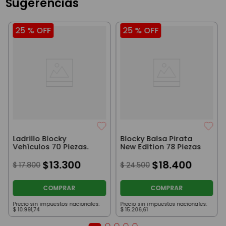
Sugerencias
25 %
OFF
25 %
OFF
Ladrillo Blocky
Blocky Balsa Pirata
Vehículos 70 Piezas.
New Edition 78 Piezas
$
13
.
300
$
18
.
400
$
17
.
800
$
24
.
500
COMPRAR
COMPRAR
Precio sin impuestos nacionales:
Precio sin impuestos nacionales:
$
10
.
991
,
74
$
15
.
206
,
61