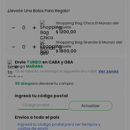
¡Llevate Una Bolsa Para Regalo!
Shopping Bag Chica El Mundo del
－
＋
Juguete
$
1200
,
00
Shopping Bag Grande El Mundo del
－
＋
Juguete
$
1800
,
00
Envío
TURBO
en CABA y GBA
Llega
MAÑANA
*Si es feriado, se entrega el siguiente día hábil.
Ver zonas
30 días
para devolver tu compra
Ingresá tu código postal
Actualizar