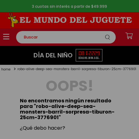
3 cuotas sin interés a partir de $49.999
Buscar
TÉRMINOS MÁS BUSCADOS
08
11
22
28
DÍA DEL NIÑO
DÍAS
HS.
MIN.
SEG.
1
.
rompecabezas
robo-alive-deep-sea-monsters-barril-sorpresa-tiburon-25cm-3776901
2
.
lego
OOPS!
3
.
peluche
4
.
monopatin
No encontramos ningún resultado
5
.
toy story
para "
robo-alive-deep-sea-
monsters-barril-sorpresa-tiburon-
25cm-3776901
"
¿Qué debo hacer?