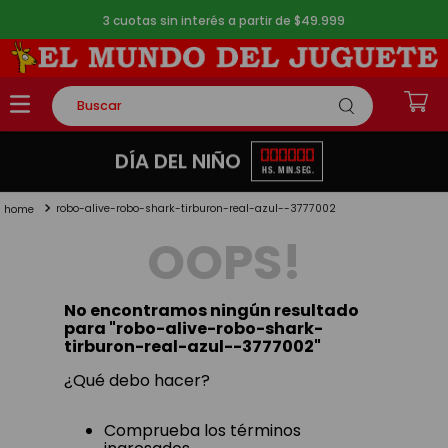
3 cuotas sin interés a partir de $49.999
Buscar
TÉRMINOS MÁS BUSCADOS
00
00
00
DÍA DEL NIÑO
HS.
MIN.
SEG.
1
.
rompecabezas
robo-alive-robo-shark-tirburon-real-azul--3777002
2
.
lego
OOPS!
3
.
peluche
4
.
monopatin
No encontramos ningún resultado
5
.
toy story
para "
robo-alive-robo-shark-
tirburon-real-azul--3777002
"
¿Qué debo hacer?
Comprueba los términos