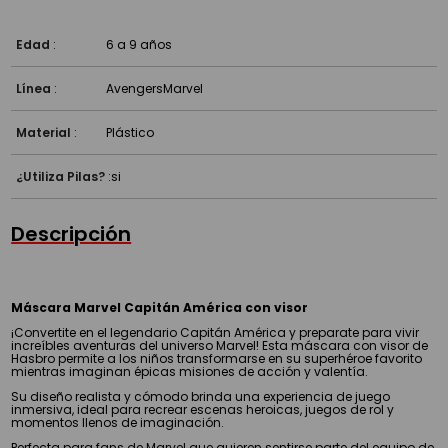
Edad
:
6 a 9 años
Línea
:
Avengers
Marvel
Material
:
Plástico
¿Utiliza Pilas?
:
si
Descripción
Máscara Marvel Capitán América con visor
¡Convertite en el legendario Capitán América y preparate para vivir
increíbles aventuras del universo Marvel! Esta máscara con visor de
Hasbro permite a los niños transformarse en su superhéroe favorito
mientras imaginan épicas misiones de acción y valentía.
Su diseño realista y cómodo brinda una experiencia de juego
inmersiva, ideal para recrear escenas heroicas, juegos de rol y
momentos llenos de imaginación.
Perfecta para fans de Marvel que quieren sentirse parte del equipo de