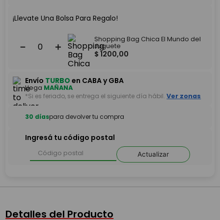
¡Llevate Una Bolsa Para Regalo!
Shopping Bag Chica El Mundo del
－
＋
Juguete
$
1200
,
00
Envío
TURBO
en CABA y GBA
Llega
MAÑANA
*Si es feriado, se entrega el siguiente día hábil.
Ver zonas
30 días
para devolver tu compra
Ingresá tu código postal
Actualizar
Detalles del Producto