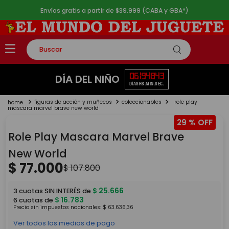
Envíos gratis a partir de $39.999 (CABA y GBA*)
Buscar
TÉRMINOS MÁS BUSCADOS
06
19
48
43
DÍA DEL NIÑO
DÍAS
HS.
MIN.
SEG.
1
.
rompecabezas
figuras de acción y muñecos
coleccionables
role play
2
.
lego
mascara marvel brave new world
29 %
3
.
peluche
Role Play Mascara Marvel Brave
4
.
monopatin
New World
5
.
toy story
$
77
.
000
$
107
.
800
$
25
.
666
3
cuotas SIN INTERÉS de
$
16
.
783
6
cuotas de
Precio sin impuestos nacionales:
$
63
.
636
,
36
Ver todos los medios de pago