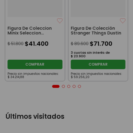
Figura De Coleccion
Figura De Colección
Minix Seleccion
Stranger Things Dustin
Argentina Lautaro
Martinez
$
41
.
400
$
71
.
700
$
51
.
800
$
89
.
600
3
cuotas sin interés de
$
23
.
900
COMPRAR
COMPRAR
Precio sin impuestos nacionales:
Precio sin impuestos nacionales:
$
34
.
214
,
88
$
59
.
256
,
20
Últimos visitados