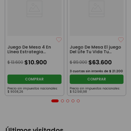
Juego De Mesa 4 En
Juego De Mesa El juego
Línea Estrategia
Del Life Tu Vida Tu
Versión Viaje
Camino
$
10
.
900
$
63
.
600
$
13
.
600
$
89
.
000
3
cuotas sin interés de
$
21
.
200
COMPRAR
COMPRAR
Precio sin impuestos nacionales:
Precio sin impuestos nacionales:
$
9008
,
26
$
52
.
561
,
98
Últimos visitados