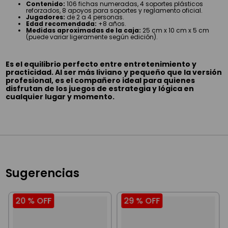
Contenido:
106 fichas numeradas, 4 soportes plásticos
reforzados, 8 apoyos para soportes y reglamento oficial.
Jugadores:
de 2 a 4 personas.
Edad recomendada:
+8 años.
Medidas aproximadas de la caja:
25 cm x 10 cm x 5 cm
(puede variar ligeramente según edición).
Es el equilibrio perfecto entre entretenimiento y
practicidad. Al ser más liviano y pequeño que la versión
profesional, es el compañero ideal para quienes
disfrutan de los juegos de estrategia y lógica en
cualquier lugar y momento.
Sugerencias
20 %
OFF
29 %
OFF