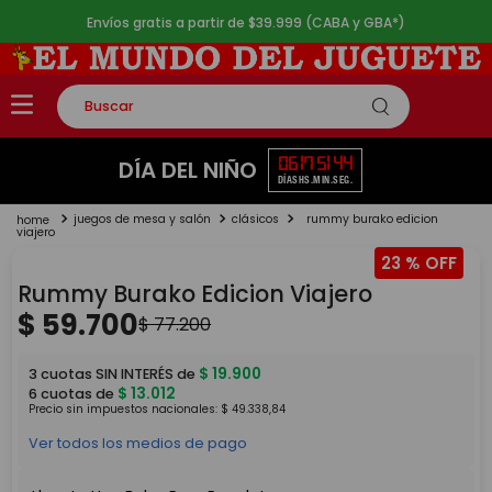
Envíos gratis a partir de $39.999 (CABA y GBA*)
Buscar
TÉRMINOS MÁS BUSCADOS
06
17
51
44
DÍA DEL NIÑO
DÍAS
HS.
MIN.
SEG.
1
.
rompecabezas
juegos de mesa y salón
clásicos
rummy burako edicion
2
.
lego
viajero
23 %
3
.
peluche
Rummy Burako Edicion Viajero
4
.
monopatin
$
59
.
700
$
77
.
200
5
.
toy story
$
19
.
900
3
cuotas SIN INTERÉS de
$
13
.
012
6
cuotas de
Precio sin impuestos nacionales:
$
49
.
338
,
84
Ver todos los medios de pago