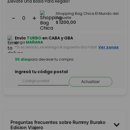
¡Llevate Una Bolsa Para Regalo!
Shopping Bag Chica El Mundo del
－
＋
Juguete
$
1200
,
00
Envío
TURBO
en CABA y GBA
Llega
MAÑANA
*Si es feriado, se entrega el siguiente día hábil.
Ver zonas
30 días
para devolver tu compra
Ingresá tu código postal
Actualizar
Preguntas frecuentes sobre Rummy Burako
Edicion Viajero