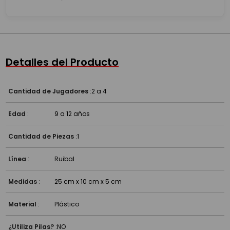
¿Qué incluye?
¿Para qué sirve?
Detalles del Producto
¿Para cuántos jugadores es?
Cantidad de Jugadores
:
2 a 4
Edad
:
9 a 12 años
Cantidad de Piezas
:
1
Línea
:
Ruibal
Medidas
:
25 cm x 10 cm x 5 cm
Material
:
Plástico
¿Utiliza Pilas?
:
NO