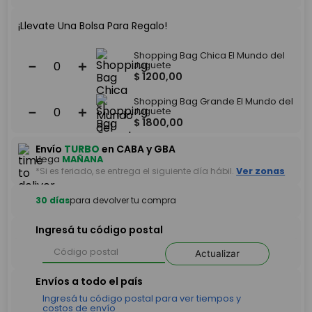
¡Llevate Una Bolsa Para Regalo!
Shopping Bag Chica El Mundo del
－
＋
Juguete
$
1200
,
00
Shopping Bag Grande El Mundo del
－
＋
Juguete
$
1800
,
00
Envío
TURBO
en CABA y GBA
Llega
MAÑANA
*Si es feriado, se entrega el siguiente día hábil.
Ver zonas
30 días
para devolver tu compra
Ingresá tu código postal
Actualizar