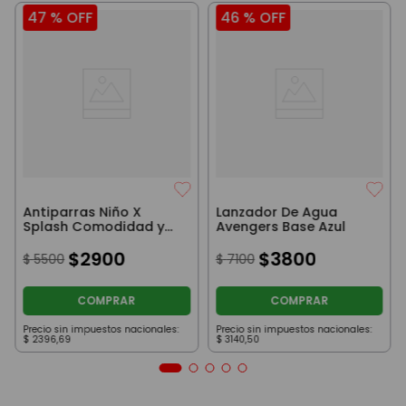
47 %
OFF
46 %
OFF
Antiparras Niño X
Lanzador De Agua
Splash Comodidad y
Avengers Base Azul
Protección Azul
$
2900
$
3800
$
5500
$
7100
COMPRAR
COMPRAR
Precio sin impuestos nacionales:
Precio sin impuestos nacionales:
$
2396
,
69
$
3140
,
50