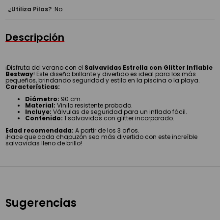
¿Utiliza Pilas?
:
No
Descripción
¡Disfruta del verano con el
Salvavidas Estrella con Glitter Inflable
Bestway
! Este diseño brillante y divertido es ideal para los más
pequeños, brindando seguridad y estilo en la piscina o la playa.
Características:
Diámetro:
90 cm.
Material:
Vinilo resistente probado.
Incluye:
Válvulas de seguridad para un inflado fácil.
Contenido:
1 salvavidas con glitter incorporado.
Edad recomendada:
A partir de los 3 años.
¡Hace que cada chapuzón sea más divertido con este increíble
salvavidas lleno de brillo!
Sugerencias