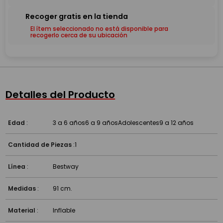
El ítem seleccionado no está disponible para
recogerlo cerca de su ubicación
Detalles del Producto
Edad
:
3 a 6 años
6 a 9 años
Adolescentes
9 a 12 años
Cantidad de Piezas
:
1
Línea
:
Bestway
Medidas
:
91 cm.
Material
:
Inflable