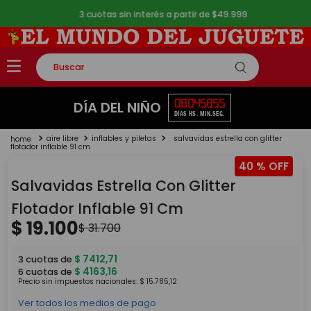
3 cuotas sin interés a partir de $49.999
Buscar
TÉRMINOS MÁS BUSCADOS
08
04
58
54
DÍA DEL NIÑO
DÍAS
HS.
MIN.
SEG.
1
.
rompecabezas
aire libre
inflables y piletas
salvavidas estrella con glitter
2
.
lego
flotador inflable 91 cm
40 %
3
.
peluche
Salvavidas Estrella Con Glitter
4
.
monopatin
Flotador Inflable 91 Cm
5
.
toy story
$
19
.
100
$
31
.
700
$
7412
,
71
3
cuotas de
$
4163
,
16
6
cuotas de
Precio sin impuestos nacionales:
$
15
.
785
,
12
Ver todos los medios de pago