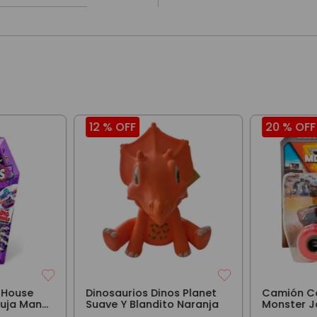
12 %
OFF
20 %
OFF
 House
Dinosaurios Dinos Planet
Camión C
ruja Mano
Suave Y Blandito Naranja
Monster J
1:64 Nort