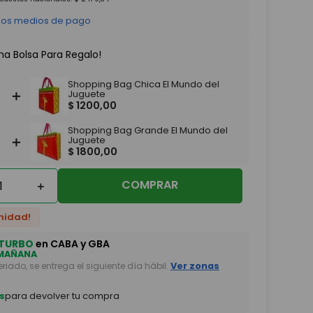
 los medios de pago
na Bolsa Para Regalo!
Shopping Bag Chica El Mundo del
＋
Juguete
$
1200
,
00
Shopping Bag Grande El Mundo del
＋
Juguete
$
1800
,
00
COMPRAR
＋
nidad!
TURBO
en CABA y GBA
MAÑANA
feriado, se entrega el siguiente día hábil.
Ver zonas
s
para devolver tu compra