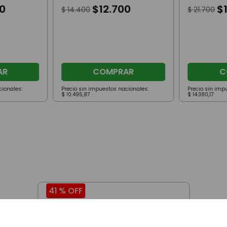
0
$
12
.
700
$
$
14
.
400
$
21
.
700
AR
COMPRAR
C
cionales:
Precio sin impuestos nacionales:
Precio sin imp
$
10
.
495
,
87
$
14
.
380
,
17
41 %
OFF