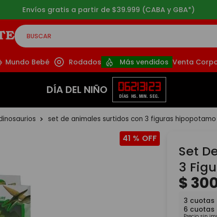
Envíos gratis a partir de $39.999 (CABA y GBA*)
BUSCAR
CADOS
Mundo Bebé
Rodados
Más vendidos
Venta Corpo
06
21
31
21
DÍA DEL NIÑO
DÍAS
HS.
MIN.
SEG.
dinosaurios
set de animales surtidos con 3 figuras hipopotamo
41 %
Set D
3 Fig
$
30
3
cuotas
6
cuotas
Precio sin i