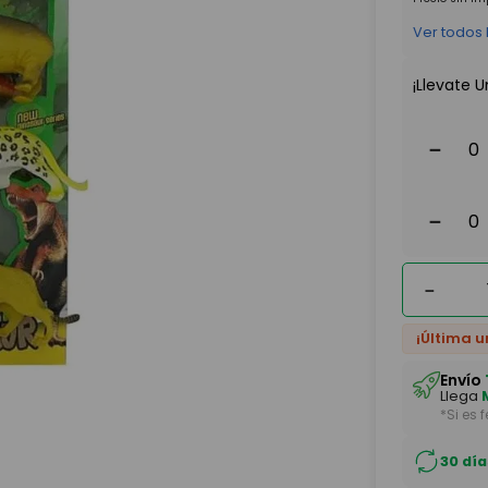
Ver todos
¡Llevate U
－
－
－
¡Última u
Envío
Llega
*Si es 
30 día