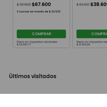
$
67
.
600
$
38
.
60
$
110
.
800
$
63
.
100
3
cuotas sin interés de
$
22
.
533
COMPRAR
COMPR
Precio sin impuestos nacionales:
Precio sin impuestos na
$
55
.
867
,
77
$
31
.
900
,
83
Últimos visitados