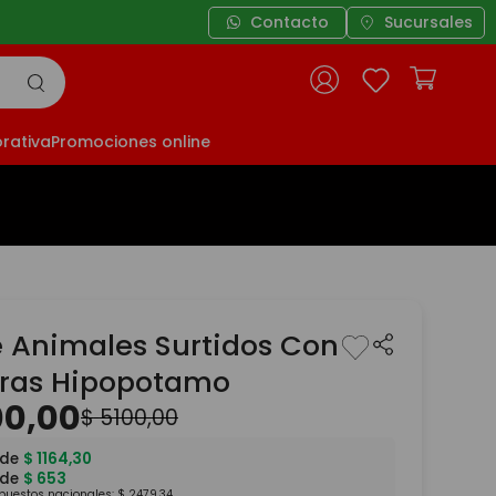
Contacto
3 cuotas sin interés a
Sucursales
rativa
Promociones online
e Animales Surtidos Con
uras Hipopotamo
00
,
00
$
5100
,
00
 de
$
1164
,
30
 de
$
653
mpuestos nacionales:
$
2479
,
34