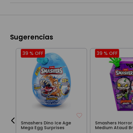
Sugerencias
39 %
OFF
39 %
OFF
6
Smashers Dino Ice Age
Smashers Horror
Mega Egg Surprises
Medium Ataud B
Verde