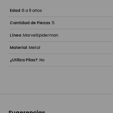
¿A partir de qué edad es?
Edad
:
6 a 9 años
Cantidad de Piezas
:
5
Línea
:
Marvel
Spiderman
Material
:
Metal
¿Utiliza Pilas?
:
No
Sugerencias