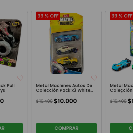
39 %
OFF
39 %
OFF
ck Pull
Metal Machines Autos De
Metal Mac
oys
Colección Pack x3 White
Colección
Fang Scout Insanity
Shift/Whit
0
$
10
.
000
$
$
16
.
400
$
16
.
400
AR
COMPRAR
C