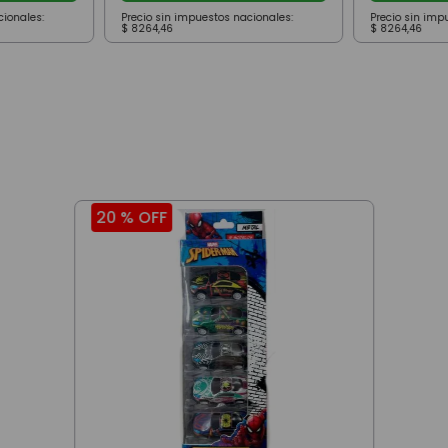
cionales:
Precio sin impuestos nacionales:
Precio sin imp
$
8264
,
46
$
8264
,
46
20 %
OFF