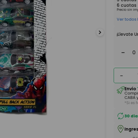
6
cuotas
Precio sin i
Ver todos
¡Llevate U
－
－
Envío
Compr
CABA y
*Si es 
30 día
Ingre