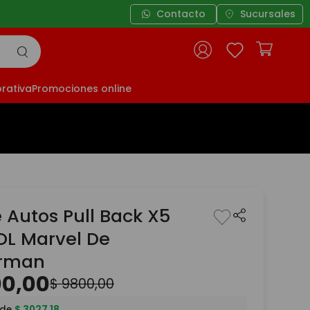
Contacto
Sucursales
rativa
Promociones online
 Autos Pull Back X5
 DL Marvel De
erman
00
,
00
$
9800
,
00
 de
$
3027
,
18