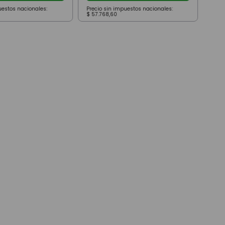
uestos nacionales:
Precio sin impuestos nacionales:
Prec
$
57
.
768
,
60
$
42
.