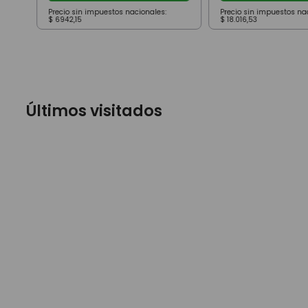
Precio sin impuestos nacionales:
Precio sin impuestos na
$
6942
,
15
$
18
.
016
,
53
Últimos visitados