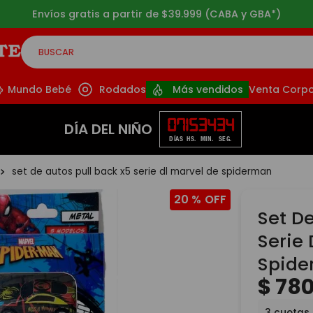
Envíos gratis a partir de $39.999 (CABA y GBA*)
BUSCAR
CADOS
Mundo Bebé
Rodados
Más vendidos
Venta Corpo
07
15
34
32
DÍA DEL NIÑO
DÍAS
HS.
MIN.
SEG.
set de autos pull back x5 serie dl marvel de spiderman
20 %
Set De
Serie
Spid
$
78
3
cuotas