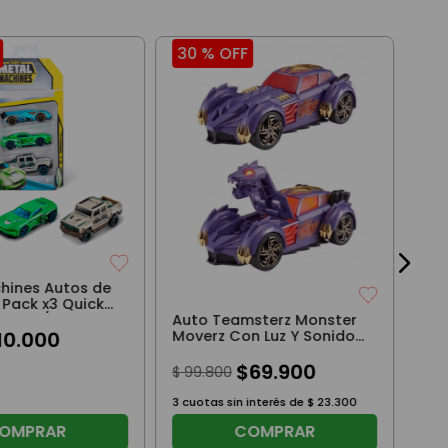
30 %
OFF
36
Lan
Swa
$
8
3
cuo
hines Autos de
 Pack x3 Quick
Auto Teamsterz Monster
e Flag/Duty
Moverz Con Luz Y Sonido
10
.
000
Surtido
$
69
.
900
$
99
.
800
3
cuotas sin interés de
$
23
.
300
OMPRAR
COMPRAR