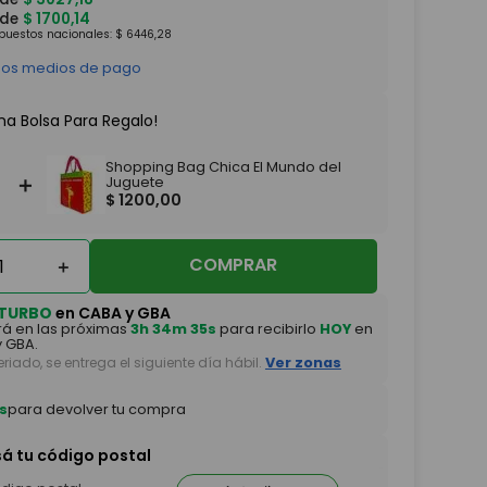
 de
$
1700
,
14
mpuestos nacionales:
$
6446
,
28
 los medios de pago
na Bolsa Para Regalo!
Shopping Bag Chica El Mundo del
＋
Juguete
$
1200
,
00
COMPRAR
＋
TURBO
en CABA y GBA
á en las próximas
3h 34m 33s
para recibirlo
HOY
en
 GBA.
feriado, se entrega el siguiente día hábil.
Ver zonas
s
para devolver tu compra
sá tu código postal