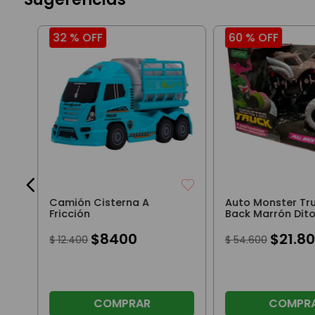
32 %
OFF
60 %
OFF
l
r
Camión Cisterna A
Auto Monster Tru
Fricción
Back Marrón Dit
$
8400
$
21
.
80
$
12
.
400
$
54
.
600
COMPRAR
COMPR