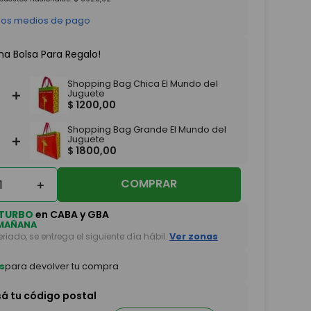
 los medios de pago
na Bolsa Para Regalo!
Shopping Bag Chica El Mundo del
＋
Juguete
$
1200
,
00
Shopping Bag Grande El Mundo del
＋
Juguete
$
1800
,
00
COMPRAR
＋
TURBO
en CABA y GBA
MAÑANA
feriado, se entrega el siguiente día hábil.
Ver zonas
s
para devolver tu compra
sá tu código postal