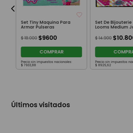
Set Tiny Maquina Para
Set De Bijouterie
Armar Pulseras
Looms Medium Ju
$
9600
$
10
.
80
$
18
.
000
$
14
.
900
COMPRAR
COMPR
Precio sin impuestos nacionales:
Precio sin impuestos na
$
7933
,
88
$
8925
,
62
Últimos visitados