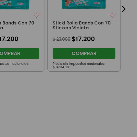
la Bands Con 70
Sticki Rolla Bands Con 70
la
Stickers Violeta
17
.
200
$
17
.
200
$
23
.
000
OMPRAR
COMPRAR
uestos nacionales:
Precio sin impuestos nacionales:
Prec
$
14
.
214
,
88
$
14
.
2