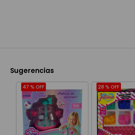
Sugerencias
47 %
OFF
28 %
OFF
70