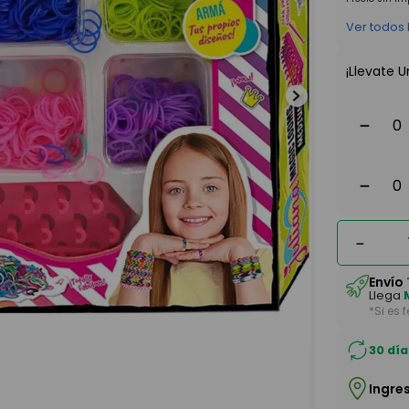
Ver todos
¡Llevate U
－
－
－
Envío
Llega
*Si es 
30 día
Ingre