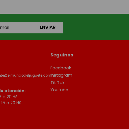
ENVIAR
Seguinos
Facebook
Instagram
ente@elmundodeljuguete.com.ar
Tik Tok
Youtube
de atención:
8 a 20 HS
15 a 20 HS