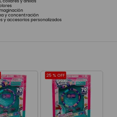
 collares y anillos
olores
imaginación
na y concentración
s y accesorios personalizados
25 %
OFF
25
Sti
Sti
$
2