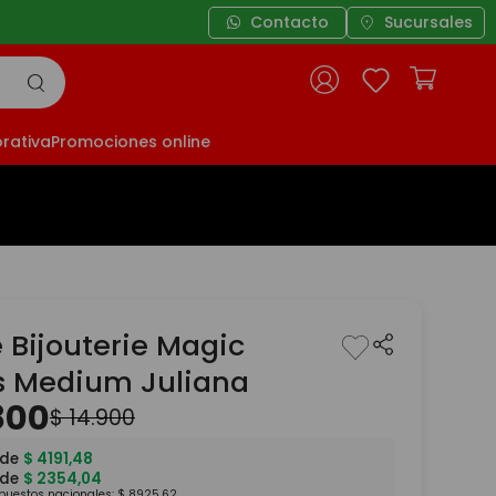
Contacto
Sucursales
rativa
Promociones online
 Bijouterie Magic
 Medium Juliana
800
$
14
.
900
 de
$
4191
,
48
 de
$
2354
,
04
mpuestos nacionales:
$
8925
,
62