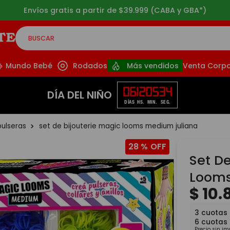
Envíos gratis a partir de $39.999 (CABA y GBA*)
BUSCAR
CADOS
Mundo Bebé
Rodados
Más vendidos
Venta Corpo
06
12
05
33
DÍA DEL NIÑO
DÍAS
HS.
MIN.
SEG.
pulseras
set de bijouterie magic looms medium juliana
28 %
Set De
Looms
$
10
.
3
cuotas
6
cuotas
Precio sin i