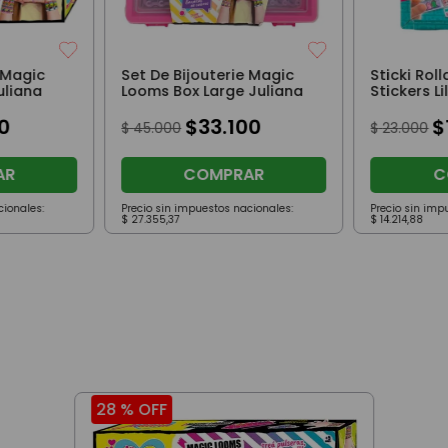
 Magic
Set De Bijouterie Magic
Sticki Rol
liana
Looms Box Large Juliana
Stickers Li
0
$
33
.
100
$
$
45
.
000
$
23
.
000
AR
COMPRAR
C
cionales:
Precio sin impuestos nacionales:
Precio sin imp
$
27
.
355
,
37
$
14
.
214
,
88
28 %
OFF