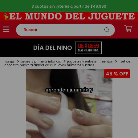
3 cuotas sin interés a partir de $49.999
Buscar
TÉRMINOS MÁS BUSCADOS
06
11
06
59
DÍA DEL NIÑO
DÍAS
HS.
MIN.
SEG.
1
.
rompecabezas
bebes y primera infancia
juguetes y entretenimientos
set de
2
.
lego
encastre huevera didáctica 12 huevos números y letras
48 %
3
.
peluche
4
.
monopatin
5
.
toy story