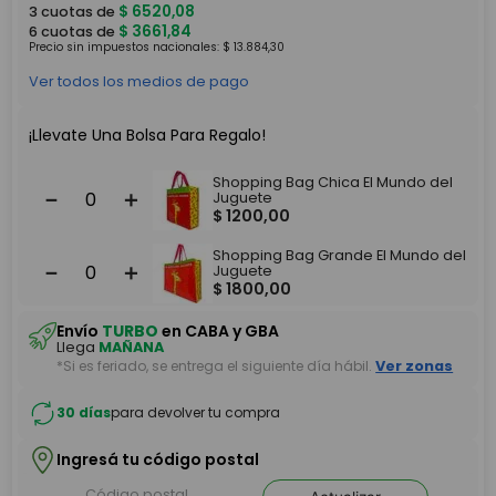
$
6520
,
08
3
cuotas de
$
3661
,
84
6
cuotas de
Precio sin impuestos nacionales:
$
13
.
884
,
30
Ver todos los medios de pago
¡Llevate Una Bolsa Para Regalo!
Shopping Bag Chica El Mundo del
－
＋
Juguete
$
1200
,
00
Shopping Bag Grande El Mundo del
－
＋
Juguete
$
1800
,
00
Envío
TURBO
en CABA y GBA
Llega
MAÑANA
*Si es feriado, se entrega el siguiente día hábil.
Ver zonas
30 días
para devolver tu compra
Ingresá tu código postal