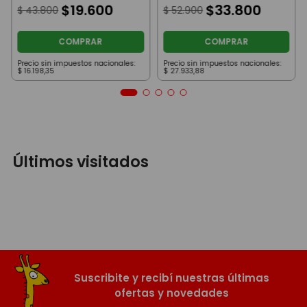
$
19
.
600
$
33
.
800
$
43
.
800
$
52
.
900
COMPRAR
COMPRAR
Precio sin impuestos nacionales:
Precio sin impuestos nacionales:
$
16
.
198
,
35
$
27
.
933
,
88
Últimos visitados
Suscribite y recibí nuestras últimas
ofertas y novedades