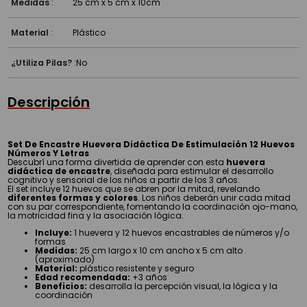
Medidas
:
25 cm x 5 cm x 10cm
Material
:
Plástico
¿Utiliza Pilas?
:
No
Descripción
Set De Encastre Huevera Didáctica De Estimulación 12 Huevos
Números Y Letras
Descubrí una forma divertida de aprender con esta
huevera
didáctica de encastre
, diseñada para estimular el desarrollo
cognitivo y sensorial de los niños a partir de los 3 años.
El set incluye 12 huevos que se abren por la mitad, revelando
diferentes formas y colores
. Los niños deberán unir cada mitad
con su par correspondiente, fomentando la coordinación ojo-mano,
la motricidad fina y la asociación lógica.
Incluye:
1 huevera y 12 huevos encastrables de números y/o
formas
Medidas:
25 cm largo x 10 cm ancho x 5 cm alto
(aproximado)
Material:
plástico resistente y seguro
Edad recomendada:
+3 años
Beneficios:
desarrolla la percepción visual, la lógica y la
coordinación