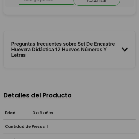
Actualizar
Preguntas frecuentes sobre Set De Encastre
Huevera Didáctica 12 Huevos Números Y
Letras
¿Qué incluye y cómo se juega?
¿Qué habilidades estimula?
Detalles del Producto
¿Para qué edad es?
Edad
:
3 a 6 años
Cantidad de Piezas
:
1