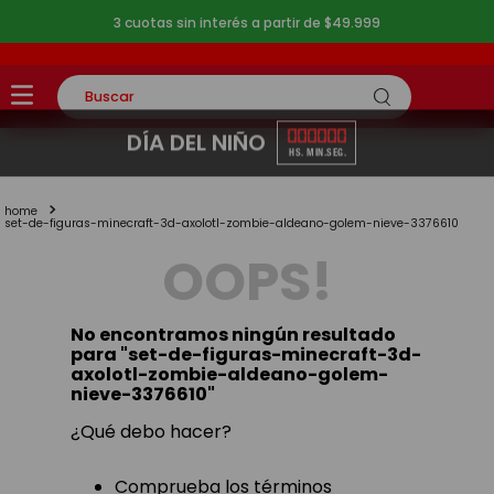
3 cuotas sin interés a partir de $49.999
Buscar
TÉRMINOS MÁS BUSCADOS
00
00
00
DÍA DEL NIÑO
HS.
MIN.
SEG.
1
.
rompecabezas
2
.
lego
set-de-figuras-minecraft-3d-axolotl-zombie-aldeano-golem-nieve-3376610
OOPS!
3
.
peluche
4
.
monopatin
No encontramos ningún resultado
5
.
toy story
para "
set-de-figuras-minecraft-3d-
axolotl-zombie-aldeano-golem-
nieve-3376610
"
¿Qué debo hacer?