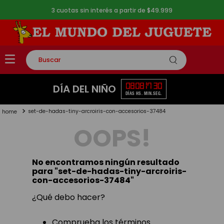
3 cuotas sin interés a partir de $49.999
Buscar
TÉRMINOS MÁS BUSCADOS
08
08
17
30
DÍA DEL NIÑO
DÍAS
HS.
MIN.
SEG.
1
.
rompecabezas
set-de-hadas-tiny-arcroiris-con-accesorios-37484
2
.
lego
OOPS!
3
.
peluche
4
.
monopatin
No encontramos ningún resultado
5
.
toy story
para "
set-de-hadas-tiny-arcroiris-
con-accesorios-37484
"
¿Qué debo hacer?
Comprueba los términos