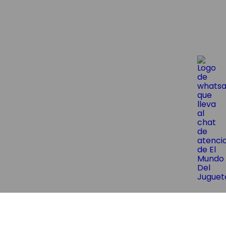
😱¡Suscríbite y obtene un 10% OF