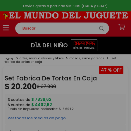
Envíos gratis a partir de $39.999 (CABA y GBA*)
Buscar
TÉRMINOS MÁS BUSCADOS
08
23
09
26
DÍA DEL NIÑO
DÍAS
HS.
MIN.
SEG.
1
.
rompecabezas
artes, manualidades y libros
masas, slime y arenas
set
2
.
lego
fabrica de tortas en caja
47 %
3
.
peluche
Set Fabrica De Tortas En Caja
4
.
monopatin
$
20
.
200
$
37
.
800
5
.
toy story
$
7839
,
62
3
cuotas de
$
4402
,
92
6
cuotas de
Precio sin impuestos nacionales:
$
16
.
694
,
21
Ver todos los medios de pago