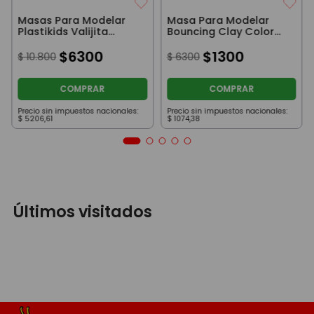
Masas Para Modelar
Masa Para Modelar
Plastikids Valijita
Bouncing Clay Color
Naranja
Negro
$
6300
$
1300
$
10
.
800
$
6300
COMPRAR
COMPRAR
Precio sin impuestos nacionales:
Precio sin impuestos nacionales:
$
5206
,
61
$
1074
,
38
Últimos visitados