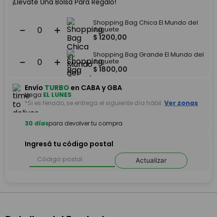
¡Llevate Una Bolsa Para Regalo!
Shopping Bag Chica El Mundo del
－
＋
Juguete
$
1200
,
00
Shopping Bag Grande El Mundo del
－
＋
Juguete
$
1800
,
00
Envío
TURBO
en CABA y GBA
Llega
EL LUNES
*Si es feriado, se entrega el siguiente día hábil.
Ver zonas
30 días
para devolver tu compra
Ingresá tu código postal
Actualizar