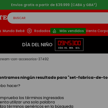
Envíos gratis a partir de $39.999 (CABA y GBA*)
BUSCAR
CADOS
Mundo Bebé
Rodados
Más vendidos
Venta Corpo
09
14
53
00
DÍA DEL NIÑO
DÍAS
HS.
MIN.
SEG.
-cream-con-accesorios-37492
ontramos ningún resultado para "
set-fabrica-de-t
ebo hacer?
mprueba los términos ingresados
tenta utilizar una sola palabra
iliza términos genéricos en la búsqueda