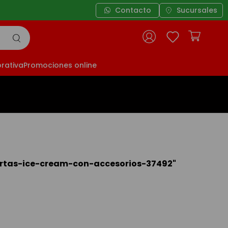
Contacto
Sucursales
rativa
Promociones online
ortas-ice-cream-con-accesorios-37492
"