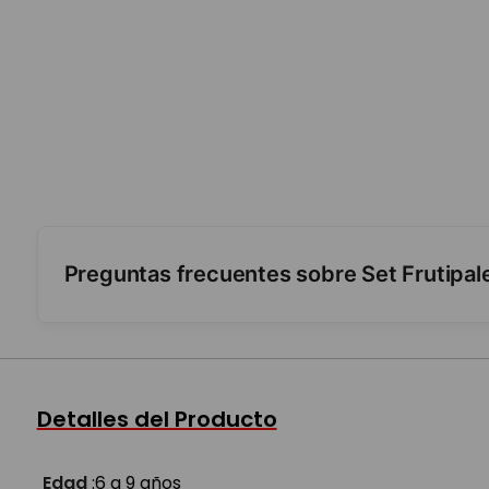
Preguntas frecuentes sobre Set Frutipal
¿Qué se puede hacer?
¿Para qué edad es?
Detalles del Producto
Edad
:
6 a 9 años