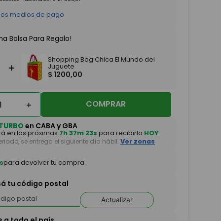
 los medios de pago
na Bolsa Para Regalo!
Shopping Bag Chica El Mundo del
＋
Juguete
$
1200
,
00
COMPRAR
＋
TURBO
en CABA y GBA
á en las próximas
7h 37m 22s
para recibirlo
HOY
.
feriado, se entrega el siguiente día hábil.
Ver zonas
s
para devolver tu compra
sá tu código postal
Actualizar