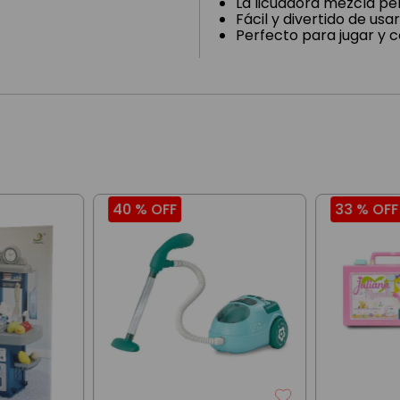
La licuadora mezcla per
Fácil y divertido de usar
Perfecto para jugar y 
40 %
OFF
33 %
OFF