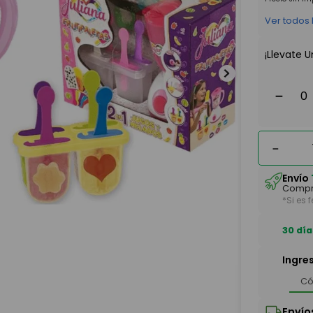
Ver todos
¡Llevate U
－
－
Envío
Compr
*Si es 
30 día
Ingre