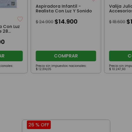
Aspiradora Infantil -
Valija Ju
Realista Con Luz Y Sonido
Accesorio
$
14
.
900
$
$
24
.
900
$
18
.
600
 Con Luz
e 28
00
AR
COMPRAR
C
cionales:
Precio sin impuestos nacionales:
Precio sin imp
$
12
.
314
,
05
$
10
.
247
,
93
26 %
OFF