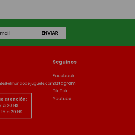
ENVIAR
Seguinos
Facebook
Instagram
ente@elmundodeljuguete.com.ar
Tik Tok
Youtube
de atención:
8 a 20 HS
15 a 20 HS