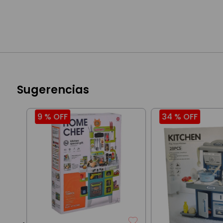
Sugerencias
9 %
OFF
34 %
OFF