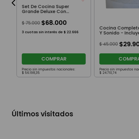
Set De Cocina Super
Grande Deluxe Con
Accesorios Luz Y Sonido
104 Piezas
$
68
.
000
$
75
.
000
Cocina Completa
3
cuotas sin interés de
$
22
.
666
Y Sonido - Incluy
Accesorios
$
29
.
9
$
45
.
000
COMPRAR
COMPR
Precio sin impuestos nacionales:
Precio sin impuestos na
$
56
.
198
,
35
$
24
.
710
,
74
Últimos visitados