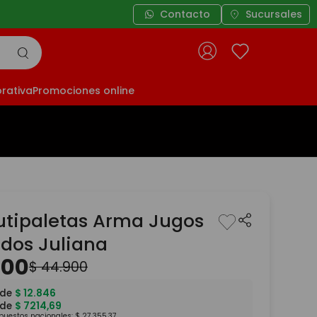
3 cuotas sin interés a partir de $49.999
Contacto
Sucursales
rativa
Promociones online
rutipaletas Arma Jugos
ados Juliana
100
$
44
.
900
 de
$
12
.
846
 de
$
7214
,
69
mpuestos nacionales:
$
27
.
355
,
37