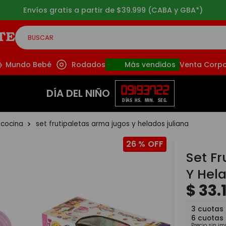
9.999 (CABA y GBA*)
BUSCAR
CADOS
Mundo Bebé
Rodados
Más vendidos
Venta Corpo
09
19
37
21
DÍA DEL NIÑO
DÍAS
HS.
MIN.
SEG.
 cocina
set frutipaletas arma jugos y helados juliana
26 %
Set F
Y Hel
$
33
.
3
cuotas
6
cuotas
Precio sin i