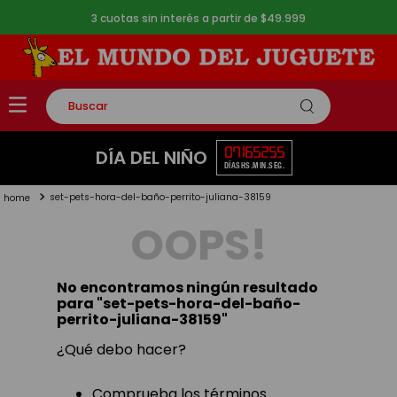
3 cuotas sin interés a partir de $49.999
Buscar
TÉRMINOS MÁS BUSCADOS
07
16
52
54
DÍA DEL NIÑO
DÍAS
HS.
MIN.
SEG.
1
.
rompecabezas
set-pets-hora-del-baño-perrito-juliana-38159
2
.
lego
OOPS!
3
.
peluche
4
.
monopatin
No encontramos ningún resultado
5
.
toy story
para "
set-pets-hora-del-baño-
perrito-juliana-38159
"
¿Qué debo hacer?
Comprueba los términos