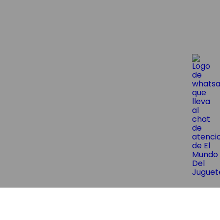
😱¡Suscríbite y obtene un 10% OF