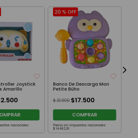
20 %
OFF
20
Ban
Pet
$
21
roller Joystick
Banco De Descarga Mon
s Amarillo
Petite Búho
12
.
500
$
17
.
500
$
21
.
900
OMPRAR
COMPRAR
uestos nacionales:
Precio sin impuestos nacionales:
Prec
$
14
.
462
,
81
$
14
.