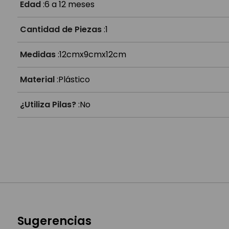
¿Qué le aporta al bebé?
Edad
:
6 a 12 meses
Cantidad de Piezas
:
1
Medidas
:
12cmx9cmx12cm
Material
:
Plástico
¿Utiliza Pilas?
:
No
Sugerencias