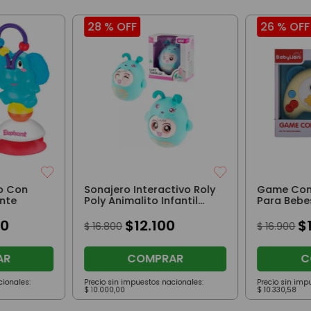
28 %
OFF
26 %
OFF
o Con
Sonajero Interactivo Roly
Game Cont
nte
Poly Animalito Infantil
Para Bebe
Turquesa
0
$
12
.
100
$
$
16
.
800
$
16
.
900
AR
COMPRAR
C
cionales:
Precio sin impuestos nacionales:
Precio sin imp
$
10
.
000
,
00
$
10
.
330
,
58