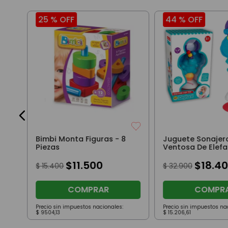
25 %
OFF
44 %
OFF
ja
on
Bimbi Monta Figuras - 8
Juguete Sonajer
Piezas
Ventosa De Elefa
$
11
.
500
$
18
.
40
$
15
.
400
$
32
.
900
COMPRAR
COMPR
Precio sin impuestos nacionales:
Precio sin impuestos na
$
9504
,
13
$
15
.
206
,
61