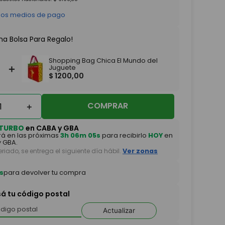
 los medios de pago
na Bolsa Para Regalo!
Shopping Bag Chica El Mundo del
＋
Juguete
$
1200
,
00
COMPRAR
＋
TURBO
en CABA y GBA
á en las próximas
3h 06m 04s
para recibirlo
HOY
en
 GBA.
feriado, se entrega el siguiente día hábil.
Ver zonas
s
para devolver tu compra
sá tu código postal
Actualizar