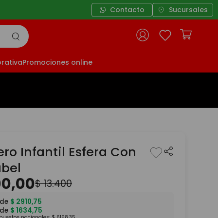
Contacto
Sucursales
rativa
Promociones online
ro Infantil Esfera Con
bel
00
,
00
$
13
.
400
 de
$
2910
,
75
 de
$
1634
,
75
mpuestos nacionales:
$
6198
,
35