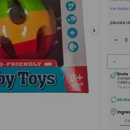
Ver todos
¡Llevate U
－
－
Envío
Compr
CABA y
*Si es 
30 día
Ingre