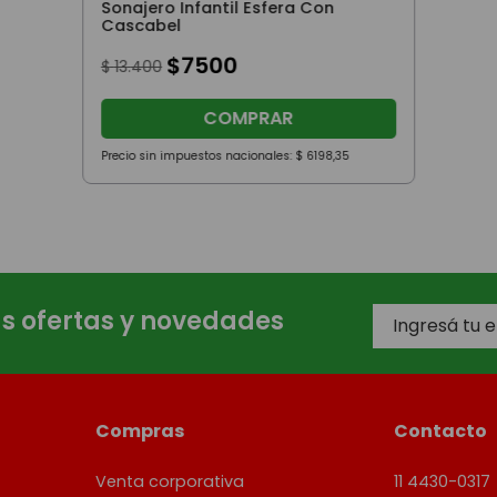
Sonajero Infantil Esfera Con
Cascabel
$
7500
$
13
.
400
COMPRAR
Precio sin impuestos nacionales:
$
6198
,
35
as ofertas y novedades
Compras
Contacto
Venta corporativa
11 4430-0317