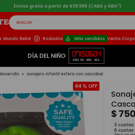
Envíos gratis a partir de $39.999 (CABA y GBA*)
BUSCAR
CADOS
Mundo Bebé
Rodados
Más vendidos
Venta Corpo
07
15
06
03
DÍA DEL NIÑO
DÍAS
HS.
MIN.
SEG.
desarrollo
sonajero infantil esfera con cascabel
44 %
Sonaje
Casca
$
75
3
cuotas
6
cuotas
Precio sin i