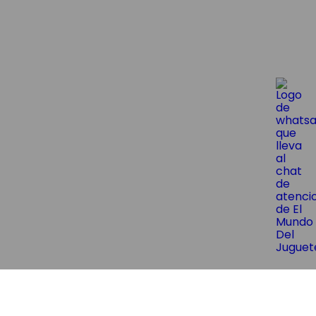
😱¡Suscríbite y obtene un 10% OF