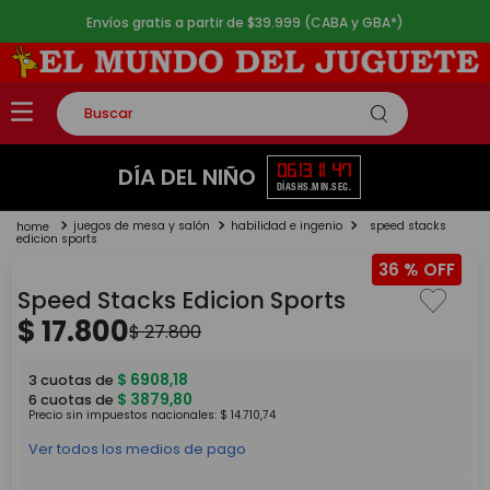
Envíos gratis a partir de $39.999 (CABA y GBA*)
Buscar
TÉRMINOS MÁS BUSCADOS
06
13
11
47
DÍA DEL NIÑO
DÍAS
HS.
MIN.
SEG.
1
.
rompecabezas
juegos de mesa y salón
habilidad e ingenio
speed stacks
2
.
lego
edicion sports
36 %
3
.
peluche
Speed Stacks Edicion Sports
4
.
monopatin
$
17
.
800
$
27
.
800
5
.
toy story
$
6908
,
18
3
cuotas de
$
3879
,
80
6
cuotas de
Precio sin impuestos nacionales:
$
14
.
710
,
74
Ver todos los medios de pago