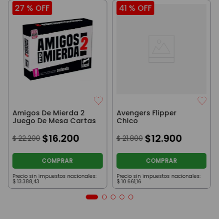
27 %
OFF
41 %
OFF
Amigos De Mierda 2
Avengers Flipper
Juego De Mesa Cartas
Chico
$
16
.
200
$
12
.
900
$
22
.
200
$
21
.
800
COMPRAR
COMPRAR
Precio sin impuestos nacionales:
Precio sin impuestos nacionales:
$
13
.
388
,
43
$
10
.
661
,
16