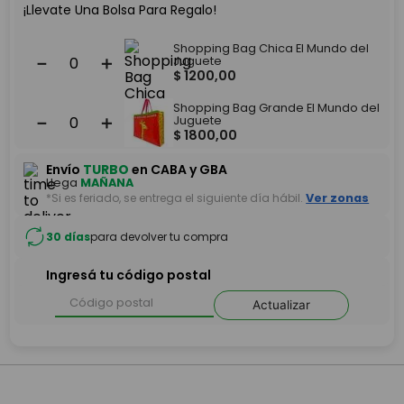
¡Llevate Una Bolsa Para Regalo!
Shopping Bag Chica El Mundo del
－
＋
Juguete
$
1200
,
00
Shopping Bag Grande El Mundo del
－
＋
Juguete
$
1800
,
00
Envío
TURBO
en CABA y GBA
Llega
MAÑANA
*Si es feriado, se entrega el siguiente día hábil.
Ver zonas
30 días
para devolver tu compra
Ingresá tu código postal
Actualizar