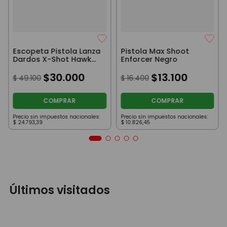
Escopeta Pistola Lanza
Pistola Max Shoot
Dardos X-Shot Hawk
Enforcer Negro
Eye Roja
$
30
.
000
$
13
.
100
$
49
.
100
$
16
.
400
COMPRAR
COMPRAR
Precio sin impuestos nacionales:
Precio sin impuestos nacionales:
$
24
.
793
,
39
$
10
.
826
,
45
Últimos visitados