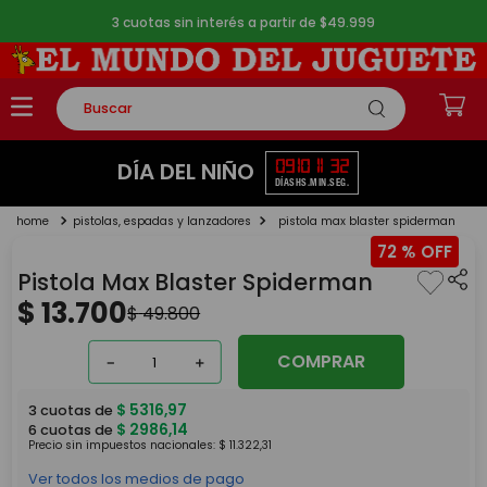
3 cuotas sin interés a partir de $49.999
Buscar
TÉRMINOS MÁS BUSCADOS
09
10
11
32
DÍA DEL NIÑO
DÍAS
HS.
MIN.
SEG.
1
.
rompecabezas
pistolas, espadas y lanzadores
pistola max blaster spiderman
2
.
lego
72 %
3
.
peluche
Pistola Max Blaster Spiderman
4
.
monopatin
$
13
.
700
$
49
.
800
5
.
toy story
COMPRAR
－
＋
$
5316
,
97
3
cuotas de
$
2986
,
14
6
cuotas de
Precio sin impuestos nacionales:
$
11
.
322
,
31
Ver todos los medios de pago