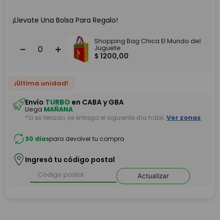
¡Llevate Una Bolsa Para Regalo!
Shopping Bag Chica El Mundo del
－
＋
Juguete
$
1200
,
00
¡Última unidad!
Envío
TURBO
en CABA y GBA
Llega
MAÑANA
*Si es feriado, se entrega el siguiente día hábil.
Ver zonas
30 días
para devolver tu compra
Ingresá tu código postal
Actualizar