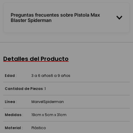
Preguntas frecuentes sobre Pistola Max
Blaster Spiderman
¿Qué es?
¿Es seguro?
Detalles del Producto
¿A partir de qué edad es?
Edad
:
3 a 6 años
6 a 9 años
Cantidad de Piezas
:
1
Línea
:
Marvel
Spiderman
Medidas
:
19cm x 5cm x 31cm
Material
:
Plástico