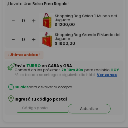
¡Llevate Una Bolsa Para Regalo!
Shopping Bag Chica El Mundo del
－
＋
Juguete
$
1200
,
00
Shopping Bag Grande El Mundo del
－
＋
Juguete
$
1800
,
00
¡Última unidad!
Envío
TURBO
en CABA y GBA
Comprá en las próximas
7h 10m 29s
para recibirlo
HOY
.
*Si es feriado, se entrega el siguiente día hábil.
Ver zonas
30 días
para devolver tu compra
Ingresá tu código postal
Actualizar