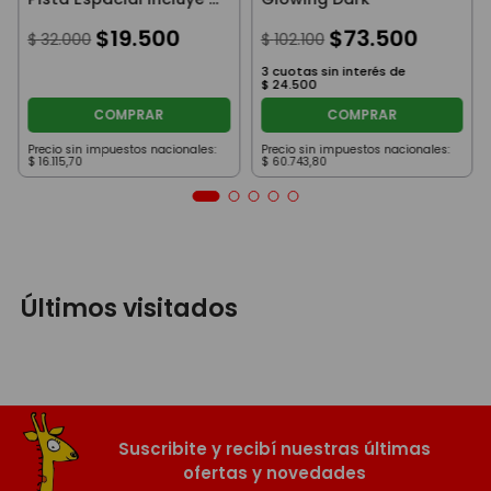
Auto
$
19
.
500
$
73
.
500
$
32
.
000
$
102
.
100
3
cuotas sin interés de
$
24
.
500
COMPRAR
COMPRAR
Precio sin impuestos nacionales:
Precio sin impuestos nacionales:
$
16
.
115
,
70
$
60
.
743
,
80
Últimos visitados
Suscribite y recibí nuestras últimas
ofertas y novedades