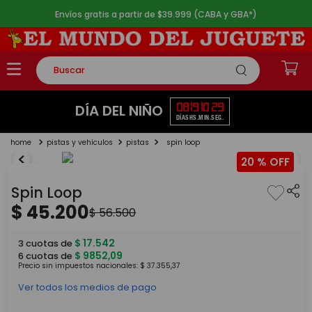
Envíos gratis a partir de $39.999 (CABA y GBA*)
Buscar
TÉRMINOS MÁS BUSCADOS
08
19
10
28
DÍA DEL NIÑO
DÍAS
HS.
MIN.
SEG.
1
.
rompecabezas
pistas y vehículos
pistas
spin loop
2
.
lego
20 %
3
.
peluche
Spin Loop
4
.
monopatin
$
45
.
200
$
56
.
500
5
.
toy story
$
17
.
542
3
cuotas de
$
9852
,
09
6
cuotas de
Precio sin impuestos nacionales:
$
37
.
355
,
37
Ver todos los medios de pago