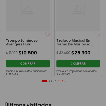
Trompo Lumínoso
Teclado Musical En
Avengers Hulk
forma De Mariposa
Rojo
$
10
.
500
$
25
.
900
$
13
.
100
$
32
.
400
COMPRAR
COMPRAR
Precio sin impuestos nacionales:
Precio sin impuestos nacionales:
$
8677
,
69
$
21
.
404
,
96
Últimos visitados