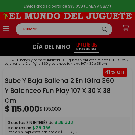
Envíos gratis a partir de $39.999 (CABA y GBA*)
Buscar
TÉRMINOS MÁS BUSCADOS
07
10
18
06
DÍA DEL NIÑO
DÍAS
HS.
MIN.
SEG.
1
.
rompecabezas
bebes y primera infancia
juguetes y entretenimientos
sube y
2
.
lego
baja ballena 2 en 1gira 360 y balanceo fun play 107 x 30 x 38 cm
41 %
3
.
peluche
Sube Y Baja Ballena 2 En 1Gira 360
4
.
monopatin
Y Balanceo Fun Play 107 X 30 X 38
5
.
toy story
Cm
$
115
.
000
$
195
.
000
$
38
.
333
3
cuotas SIN INTERÉS de
$
25
.
066
6
cuotas de
Precio sin impuestos nacionales:
$
95
.
041
,
32