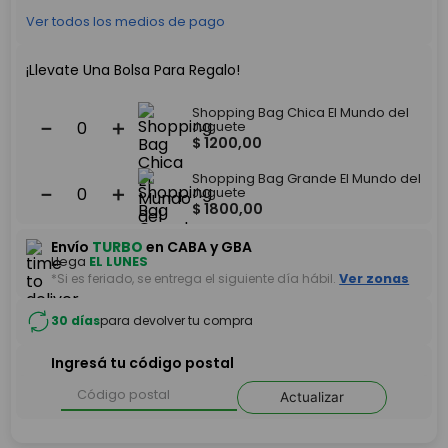
Ver todos los medios de pago
¡Llevate Una Bolsa Para Regalo!
Shopping Bag Chica El Mundo del
－
＋
Juguete
$
1200
,
00
Shopping Bag Grande El Mundo del
－
＋
Juguete
$
1800
,
00
Envío
TURBO
en CABA y GBA
Llega
EL LUNES
*Si es feriado, se entrega el siguiente día hábil.
Ver zonas
30 días
para devolver tu compra
Ingresá tu código postal
Actualizar