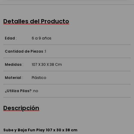
Detalles del Producto
Edad
:
6 a 9 años
Cantidad de Piezas
:
1
Medidas
:
107 X 30 X 38 Cm
Material
:
Plástico
¿Utiliza Pilas?
:
no
Descripción
Sube y Baja Fun Play 107 x 30 x 38 cm