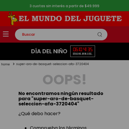
3 cuotas sin interés a partir de $49.999
Buscar
TÉRMINOS MÁS BUSCADOS
06
10
41
35
DÍA DEL NIÑO
DÍAS
HS.
MIN.
SEG.
1
.
rompecabezas
super-aro-de-basquet-seleccion-afa-3720404
2
.
lego
OOPS!
3
.
peluche
4
.
monopatin
No encontramos ningún resultado
5
.
toy story
para "
super-aro-de-basquet-
seleccion-afa-3720404
"
¿Qué debo hacer?
Comprueba los términos