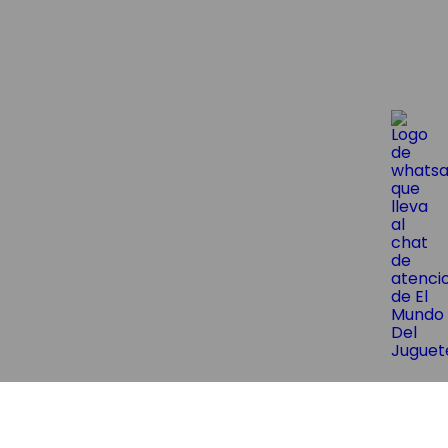
😱¡Suscríbite y obtene un 10% OF