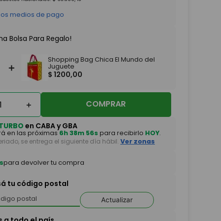
 los medios de pago
na Bolsa Para Regalo!
Shopping Bag Chica El Mundo del
＋
Juguete
$
1200
,
00
COMPRAR
＋
TURBO
en CABA y GBA
á en las próximas
6h 38m 56s
para recibirlo
HOY
.
feriado, se entrega el siguiente día hábil.
Ver zonas
s
para devolver tu compra
sá tu código postal
Actualizar