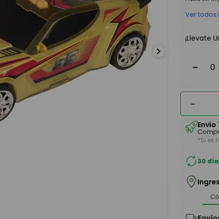
Ver todos
¡Llevate U
－
－
Envío
Compr
*Si es 
30 día
Ingre