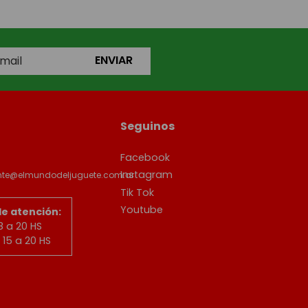
ENVIAR
Seguinos
Facebook
Instagram
ente@elmundodeljuguete.com.ar
Tik Tok
Youtube
de atención:
8 a 20 HS
15 a 20 HS