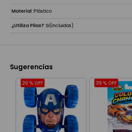
Material
:
Plástico
¿Utiliza Pilas?
:
Si(incluidas)
Sugerencias
20 %
OFF
39 %
OFF
cia
0