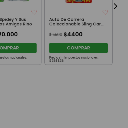
Spidey Y Sus
Auto De Carrera
os Amigos Rino
Coleccionable Sling Car
NYC Stars 95
20
.
000
$
4400
$
5500
OMPRAR
COMPRAR
uestos nacionales:
Precio sin impuestos nacionales:
Prec
$
3636
,
36
$
71
.