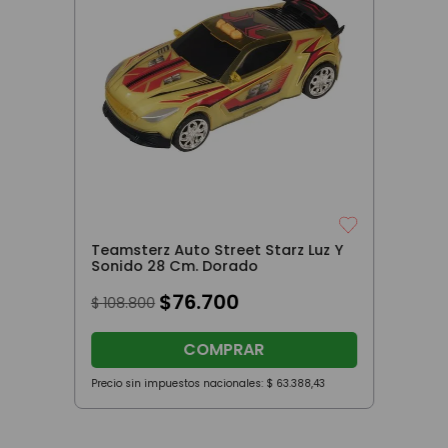
Teamsterz Auto Street Starz Luz Y
Sonido 28 Cm. Dorado
$
76
.
700
$
108
.
800
COMPRAR
Precio sin impuestos nacionales:
$
63
.
388
,
43