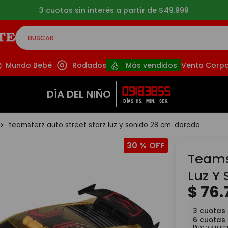
Envíos gratis a partir de $39.999 (CABA y 
BUSCAR
CADOS
Mundo Bebé
Rodados
Más vendidos
Venta Corpo
09
18
38
55
DÍA DEL NIÑO
DÍAS
HS.
MIN.
SEG.
teamsterz auto street starz luz y sonido 28 cm. dorado
30 %
Teams
Luz Y
$
76
.
3
cuotas 
6
cuotas
Precio sin i