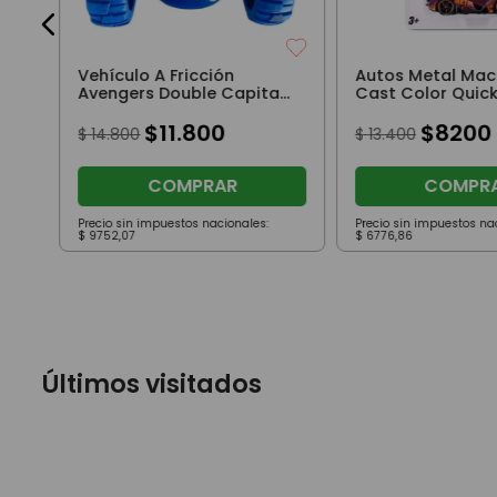
Vehículo A Fricción
Autos Metal Mac
Avengers Double Capitan
Cast Color 
America
$
11
.
800
$
8200
$
14
.
800
$
13
.
400
COMPRAR
COMPR
Precio sin impuestos nacionales:
Precio sin impuestos na
$
9752
,
07
$
6776
,
86
Últimos visitados