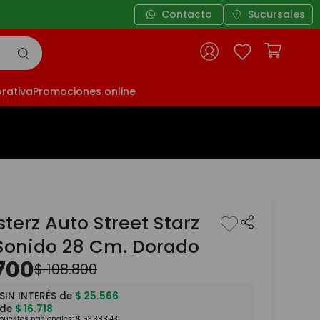
GBA*)
Contacto
Sucursales
rativa
Promociones online
terz Auto Street Starz
 Sonido 28 Cm. Dorado
700
$
108
.
800
SIN INTERÉS de
$
25
.
566
 de
$
16
.
718
mpuestos nacionales:
$
63
.
388
,
43