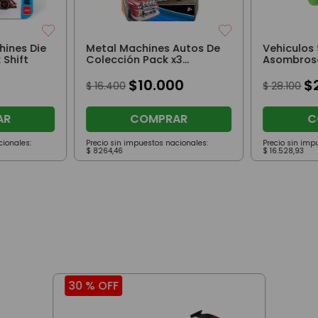
hines Die
Metal Machines Autos De
Vehiculos 
Quick Shift
Colección Pack x3
Asombros
Madrush Redline Elite
Charge
$
10
.
000
$
$
16
.
400
$
28
.
100
AR
COMPRAR
C
cionales:
Precio sin impuestos nacionales:
Precio sin imp
$
8264
,
46
$
16
.
528
,
93
30 %
OFF