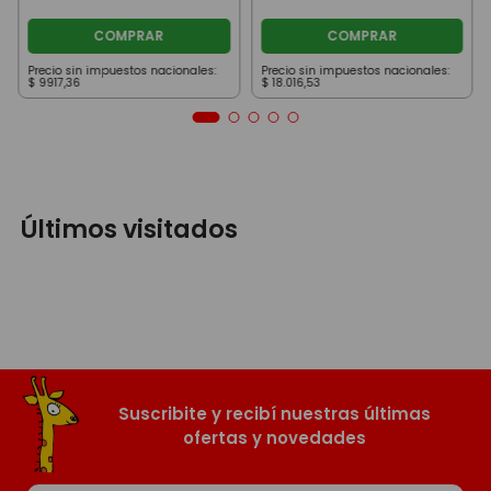
COMPRAR
COMPRAR
Precio sin impuestos nacionales:
Precio sin impuestos nacionales:
$
9917
,
36
$
18
.
016
,
53
Últimos visitados
Suscribite y recibí nuestras últimas
ofertas y novedades