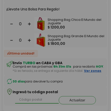
¡Llevate Una Bolsa Para Regalo!
Shopping Bag Chica El Mundo del
－
＋
Juguete
$
1200
,
00
Shopping Bag Grande El Mundo del
－
＋
Juguete
$
1800
,
00
¡Última unidad!
Envío
TURBO
en CABA y GBA
Comprá en las próximas
9h 31m 01s
para recibirlo
HOY
.
*Si es feriado, se entrega el siguiente día hábil.
Ver zonas
30 días
para devolver tu compra
Ingresá tu código postal
Actualizar