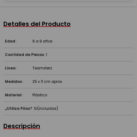
Detalles del Producto
Edad
:
6 a 9 años
Cantidad de Piezas
:
1
Línea
:
Teamsterz
Medidas
:
25 x 11 cm aprox
Material
:
Plástico
¿Utiliza Pilas?
:
Si(incluidas)
Descripción