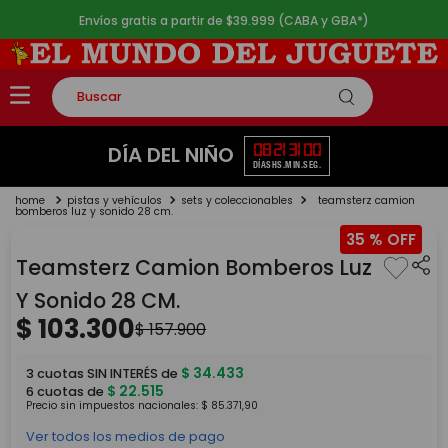
Envíos gratis a partir de $39.999 (CABA y GBA*)
Buscar
TÉRMINOS MÁS BUSCADOS
08
21
31
00
DÍA DEL NIÑO
DÍAS
HS.
MIN.
SEG.
1
.
rompecabezas
pistas y vehículos
sets y coleccionables
teamsterz camion
2
.
lego
bomberos luz y sonido 28 cm.
35 %
3
.
peluche
Teamsterz Camion Bomberos Luz
4
.
monopatin
Y Sonido 28 CM.
5
.
toy story
$
103
.
300
$
157
.
900
$
34
.
433
3
cuotas SIN INTERÉS de
$
22
.
515
6
cuotas de
Precio sin impuestos nacionales:
$
85
.
371
,
90
Ver todos los medios de pago