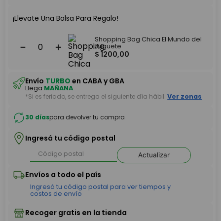
¡Llevate Una Bolsa Para Regalo!
Shopping Bag Chica El Mundo del
－
＋
Juguete
$
1200
,
00
Envío
TURBO
en CABA y GBA
Llega
MAÑANA
*Si es feriado, se entrega el siguiente día hábil.
Ver zonas
30 días
para devolver tu compra
Ingresá tu código postal
Actualizar