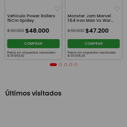
Vehículo Power Rollers
Monster Jam Marvel
15Cm Spidey
1:64 Iron Man Vs War
Machine
$
48
.
000
$
47
.
200
$
60
.
000
$
59
.
000
COMPRAR
COMPRAR
Precio sin impuestos nacionales:
Precio sin impuestos nacionales:
$
39
.
669
,
42
$
39
.
008
,
26
Últimos visitados