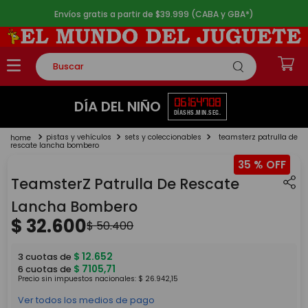
Envíos gratis a partir de $39.999 (CABA y GBA*)
Buscar
TÉRMINOS MÁS BUSCADOS
06
16
47
07
DÍA DEL NIÑO
DÍAS
HS.
MIN.
SEG.
1
.
rompecabezas
pistas y vehículos
sets y coleccionables
teamsterz patrulla de
2
.
lego
rescate lancha bombero
35 %
3
.
peluche
TeamsterZ Patrulla De Rescate
4
.
monopatin
Lancha Bombero
5
.
toy story
$
32
.
600
$
50
.
400
$
12
.
652
3
cuotas de
$
7105
,
71
6
cuotas de
Precio sin impuestos nacionales:
$
26
.
942
,
15
Ver todos los medios de pago