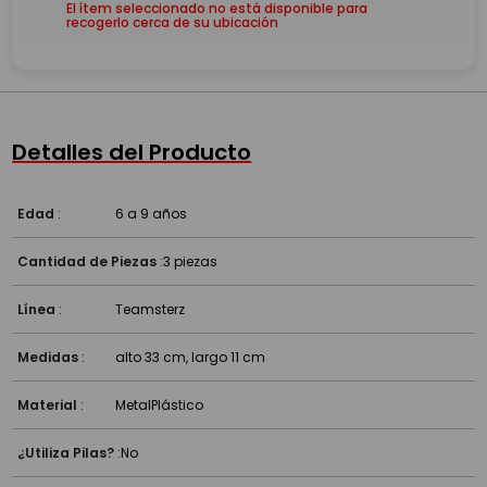
El ítem seleccionado no está disponible para
recogerlo cerca de su ubicación
Detalles del Producto
Edad
:
6 a 9 años
Cantidad de Piezas
:
3 piezas
Línea
:
Teamsterz
Medidas
:
alto 33 cm, largo 11 cm
Material
:
Metal
Plástico
¿Utiliza Pilas?
:
No