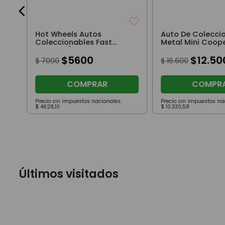
Hot Wheels Autos
Auto De Coleccio
Coleccionables Fast
Metal Mini Coope
Foodie 5/5 HRY88
Naranja
$
5600
$
12
.
50
$
7000
$
16
.
600
COMPRAR
COMPR
Precio sin impuestos nacionales:
Precio sin impuestos na
$
4628
,
10
$
10
.
330
,
58
Últimos visitados