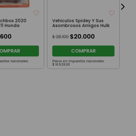
tchbox 2020
Vehiculos Spidey Y Sus
P11 Honda
Asombrosos Amigos Hulk
5600
$
20
.
000
$
28
.
100
OMPRAR
COMPRAR
uestos nacionales:
Precio sin impuestos nacionales:
Prec
$
16
.
528
,
93
$
57
.