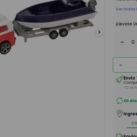
Ver todos
¡Llevate U
－
－
Envío
Compr
*Si es 
30 día
Ingre