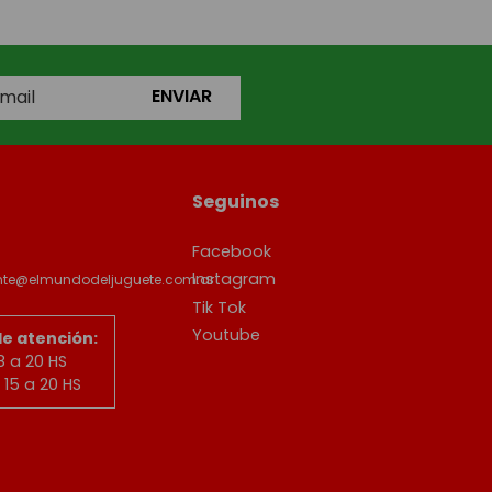
ENVIAR
Seguinos
Facebook
Instagram
ente@elmundodeljuguete.com.ar
Tik Tok
Youtube
de atención:
8 a 20 HS
15 a 20 HS