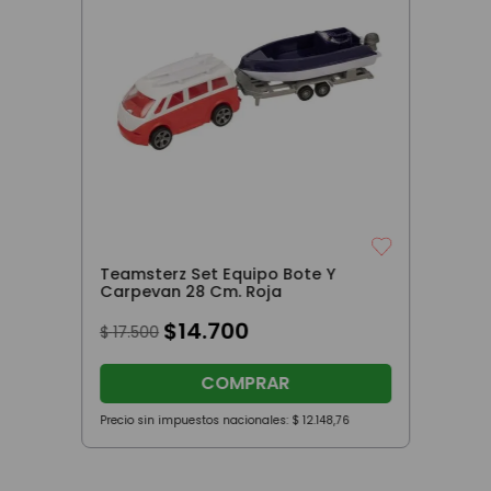
Teamsterz Set Equipo Bote Y
Carpevan 28 Cm. Roja
$
14
.
700
$
17
.
500
COMPRAR
Precio sin impuestos nacionales:
$
12
.
148
,
76