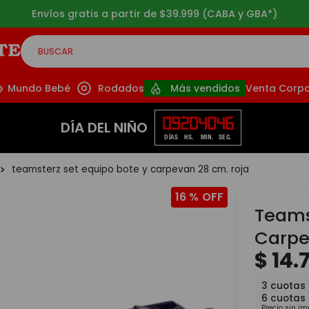
Envíos gratis a partir de $39.999 (CABA y GBA*)
BUSCAR
CADOS
Mundo Bebé
Rodados
Más vendidos
Venta Corpo
09
20
40
45
DÍA DEL NIÑO
DÍAS
HS.
MIN.
SEG.
teamsterz set equipo bote y carpevan 28 cm. roja
16 %
Teams
Carpe
$
14
.
3
cuotas
6
cuotas
Precio sin i