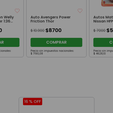
n Welly
Auto Avengers Power
Autos Ma
r 1:36
Friction Thor
Nissan HF
0
$
8700
$
$
10
.
900
$
7000
AR
COMPRAR
C
cionales:
Precio sin impuestos nacionales:
Precio sin imp
$
7190
,
08
$
4628
,
10
16 %
OFF