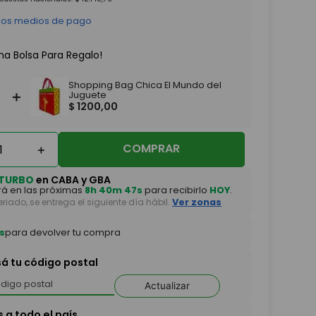
 los medios de pago
na Bolsa Para Regalo!
Shopping Bag Chica El Mundo del
＋
Juguete
$
1200
,
00
COMPRAR
＋
TURBO
en CABA y GBA
á en las próximas
8h 40m 46s
para recibirlo
HOY
.
feriado, se entrega el siguiente día hábil.
Ver zonas
s
para devolver tu compra
sá tu código postal
Actualizar