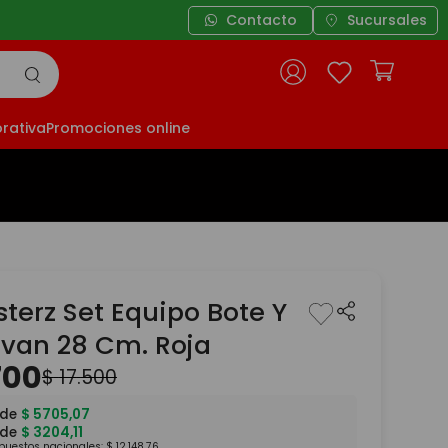
Contacto
Sucursales
rativa
Promociones online
terz Set Equipo Bote Y
van 28 Cm. Roja
700
$
17
.
500
 de
$
5705
,
07
 de
$
3204
,
11
mpuestos nacionales:
$
12
.
148
,
76