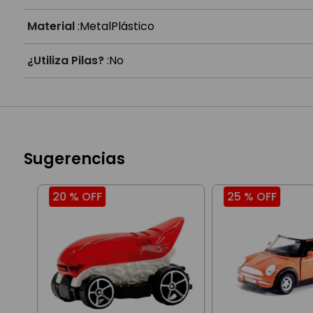
Material
:
Metal
Plástico
¿Utiliza Pilas?
:
No
Sugerencias
20 %
OFF
25 %
OFF
ón