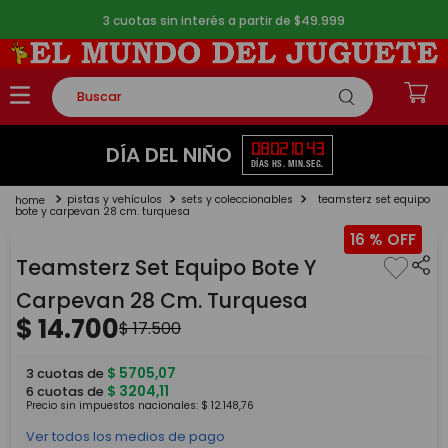
3 cuotas sin interés a partir de $49.999
Buscar
TÉRMINOS MÁS BUSCADOS
08
02
10
43
DÍA DEL NIÑO
DÍAS
HS.
MIN.
SEG.
1
.
rompecabezas
pistas y vehículos
sets y coleccionables
teamsterz set equipo
2
.
lego
bote y carpevan 28 cm. turquesa
16 %
3
.
peluche
Teamsterz Set Equipo Bote Y
4
.
monopatin
Carpevan 28 Cm. Turquesa
5
.
toy story
$
14
.
700
$
17
.
500
$
5705
,
07
3
cuotas de
$
3204
,
11
6
cuotas de
Precio sin impuestos nacionales:
$
12
.
148
,
76
Ver todos los medios de pago