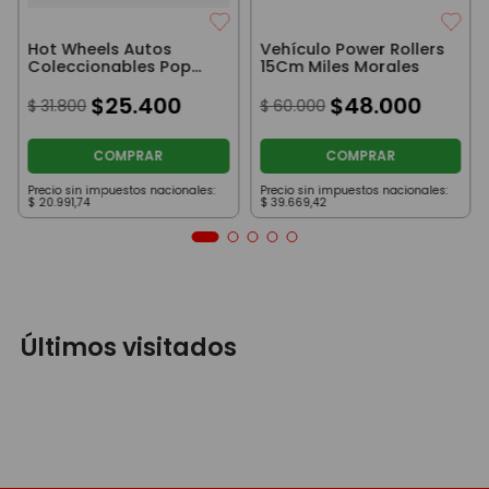
Hot Wheels Autos
Vehículo Power Rollers
Coleccionables Pop
15Cm Miles Morales
Culture Barbie Surflin
1:64
$
25
.
400
$
48
.
000
$
31
.
800
$
60
.
000
COMPRAR
COMPRAR
Precio sin impuestos nacionales:
Precio sin impuestos nacionales:
$
20
.
991
,
74
$
39
.
669
,
42
Últimos visitados