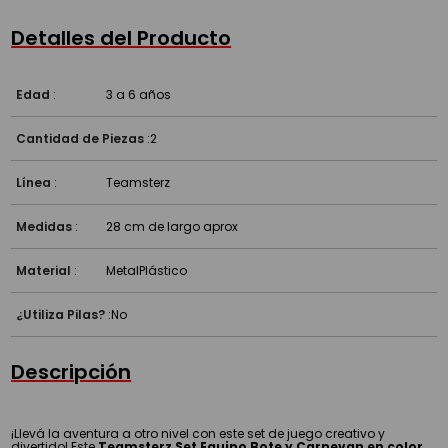
Detalles del Producto
Edad
:
3 a 6 años
Cantidad de Piezas
:
2
Línea
:
Teamsterz
Medidas
:
28 cm de largo aprox
Material
:
Metal
Plástico
¿Utiliza Pilas?
:
No
Descripción
¡Llevá la aventura a otro nivel con este set de juego creativo y
divertido! Este
Teamsterz Set Equipo Bote y Carpevan en color