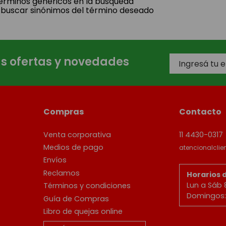
 términos genéricos en la búsqueda
 buscar sinónimos del término deseado
as ofertas y novedades
Compras
Contacto
Venta corporativa
11 4430-0317
Medios de pago
atencionalcli
Envíos
Reclamos
Horarios 
Lun a Sáb 
Términos y condiciones
Domingos: 
Guía de Compras
Libro de quejas online