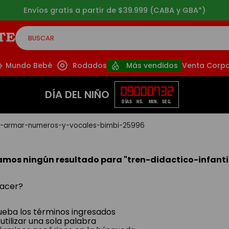
Envíos gratis a partir de $39.999 (CABA y GBA*)
BUSCAR
CADOS
Mundo Bebé
Rodados
Más vendidos
Venta Corpo
09
00
07
32
DÍA DEL NIÑO
DÍAS
HS.
MIN.
SEG.
ara-armar-numeros-y-vocales-bimbi-25996
amos ningún resultado para "
tren-didactico-infan
acer?
ba los términos ingresados
utilizar una sola palabra