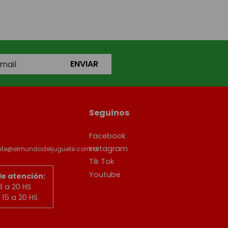
ENVIAR
Seguinos
Facebook
Instagram
ente@elmundodeljuguete.com.ar
Tik Tok
Youtube
de atención:
8 a 20 HS
15 a 20 HS