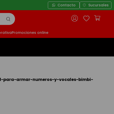
Contacto
Sucursales
rativa
Promociones online
til-para-armar-numeros-y-vocales-bimbi-