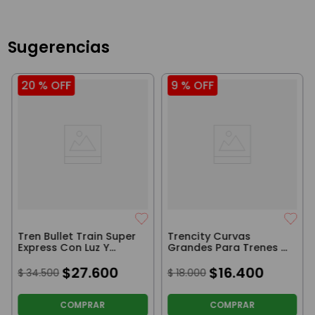
Sugerencias
20 %
OFF
9 %
OFF
Tren Bullet Train Super
Trencity Curvas
Express Con Luz Y
Grandes Para Trenes 4
Sonido Celeste
Piezas
$
27
.
600
$
16
.
400
$
34
.
500
$
18
.
000
COMPRAR
COMPRAR