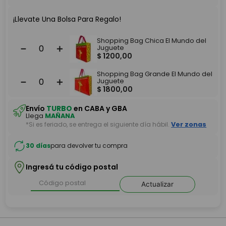
¡Llevate Una Bolsa Para Regalo!
Shopping Bag Chica El Mundo del
－
＋
Juguete
$
1200
,
00
Shopping Bag Grande El Mundo del
－
＋
Juguete
$
1800
,
00
Envío
TURBO
en CABA y GBA
Llega
MAÑANA
*Si es feriado, se entrega el siguiente día hábil.
Ver zonas
30 días
para devolver tu compra
Ingresá tu código postal
Actualizar