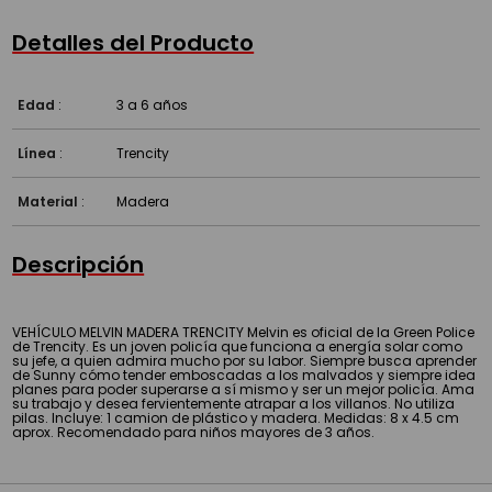
Detalles del Producto
Edad
:
3 a 6 años
Línea
:
Trencity
Material
:
Madera
Descripción
VEHÍCULO MELVIN MADERA TRENCITY Melvin es oficial de la Green Police
de Trencity. Es un joven policía que funciona a energía solar como
su jefe, a quien admira mucho por su labor. Siempre busca aprender
de Sunny cómo tender emboscadas a los malvados y siempre idea
planes para poder superarse a sí mismo y ser un mejor policía. Ama
su trabajo y desea fervientemente atrapar a los villanos. No utiliza
pilas. Incluye: 1 camion de plástico y madera. Medidas: 8 x 4.5 cm
aprox. Recomendado para niños mayores de 3 años.