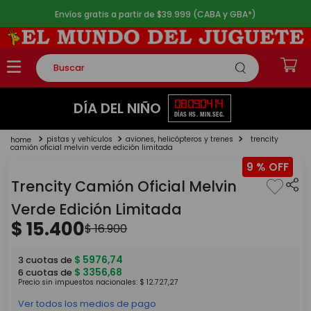
Envíos gratis a partir de $39.999 (CABA y GBA*)
Buscar
TÉRMINOS MÁS BUSCADOS
08
09
04
14
DÍA DEL NIÑO
DÍAS
HS.
MIN.
SEG.
1
.
rompecabezas
pistas y vehículos
aviones, helicópteros y trenes
trencity
2
.
lego
camión oficial melvin verde edición limitada
9 %
3
.
peluche
Trencity Camión Oficial Melvin
4
.
monopatin
Verde Edición Limitada
5
.
toy story
$
15
.
400
$
16
.
900
$
5976
,
74
3
cuotas de
$
3356
,
68
6
cuotas de
Precio sin impuestos nacionales:
$
12
.
727
,
27
Ver todos los medios de pago