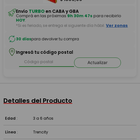
Envío
TURBO
en CABA y GBA
Comprá en las próximas
9h 30m 47s
para recibirlo
HOY
.
*Si es feriado, se entrega el siguiente día hábil.
Ver zonas
30 días
para devolver tu compra
Ingresá tu código postal
Actualizar
Detalles del Producto
Edad
:
3 a 6 años
Línea
:
Trencity