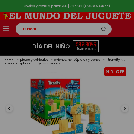
Envíos gratis a partir de $39.999 (CABA y GBA*)
Buscar
TÉRMINOS MÁS BUSCADOS
08
21
30
46
DÍA DEL NIÑO
DÍAS
HS.
MIN.
SEG.
1
.
rompecabezas
pistas y vehículos
aviones, helicópteros y trenes
trencity kit
2
.
lego
lavadero splash incluye accesorios
9 %
3
.
peluche
4
.
monopatin
5
.
toy story