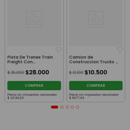
Pista De Trenes Train
Camion de
Freight Con
Construccion Trucks &
Locomotora Y Vías
Trucks Con
$
28
.
000
Destornillador Amarillo
$
10
.
500
$
35
.
000
$
13
.
100
Mod 4
COMPRAR
COMPRAR
Precio sin impuestos nacionales:
Precio sin impuestos nacionales:
$
23
.
140
,
50
$
8677
,
69