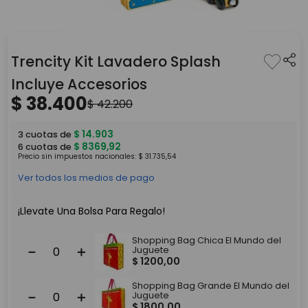
Trencity Kit Lavadero Splash
Incluye Accesorios
$
38
.
400
$
42
.
200
$
14
.
903
3
cuotas de
$
8369
,
92
6
cuotas de
Precio sin impuestos nacionales:
$
31
.
735
,
54
Ver todos los medios de pago
¡Llevate Una Bolsa Para Regalo!
Shopping Bag Chica El Mundo del
－
＋
Juguete
$
1200
,
00
Shopping Bag Grande El Mundo del
－
＋
Juguete
$
1800
,
00