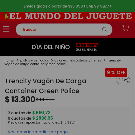
Envíos gratis a partir de $39.999 (CABA y GBA*)
Buscar
TÉRMINOS MÁS BUSCADOS
08
23
39
52
DÍA DEL NIÑO
DÍAS
HS.
MIN.
SEG.
1
.
rompecabezas
pistas y vehículos
aviones, helicópteros y trenes
trencity
2
.
lego
vagón de carga container green police
9 %
3
.
peluche
Trencity Vagón De Carga
4
.
monopatin
Container Green Police
5
.
toy story
$
13
.
300
$
14
.
600
$
5161
,
73
3
cuotas de
$
2898
,
95
6
cuotas de
Precio sin impuestos nacionales:
$
10
.
991
,
74
Ver todos los medios de pago