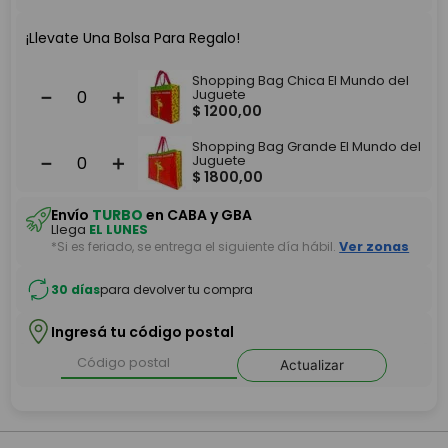
¡Llevate Una Bolsa Para Regalo!
Shopping Bag Chica El Mundo del
－
＋
Juguete
$
1200
,
00
Shopping Bag Grande El Mundo del
－
＋
Juguete
$
1800
,
00
Envío
TURBO
en CABA y GBA
Llega
EL LUNES
*Si es feriado, se entrega el siguiente día hábil.
Ver zonas
30 días
para devolver tu compra
Ingresá tu código postal
Actualizar