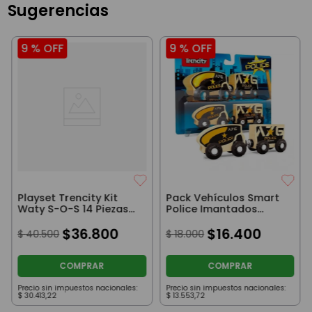
Sugerencias
9 %
OFF
9 %
OFF
Playset Trencity Kit
Pack Vehículos Smart
Waty S-O-S 14 Piezas
Police Imantados
Original Trencity
Trencity Original
$
36
.
800
$
16
.
400
$
40
.
500
$
18
.
000
COMPRAR
COMPRAR
Precio sin impuestos nacionales:
Precio sin impuestos nacionales:
$
30
.
413
,
22
$
13
.
553
,
72